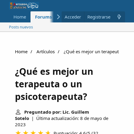
Home
Forums
Nuevo
Acceder
Registrarse
Miembros
Posts nuevos
Home
Artículos
¿Qué es mejor un terapeuta o un 
¿Qué es mejor un
terapeuta o un
psicoterapeuta?
Preguntado por: Lic. Guillem
Sotelo
| Última actualización: 8 de mayo de
2023
Puntuación: 4.6/5
(
32