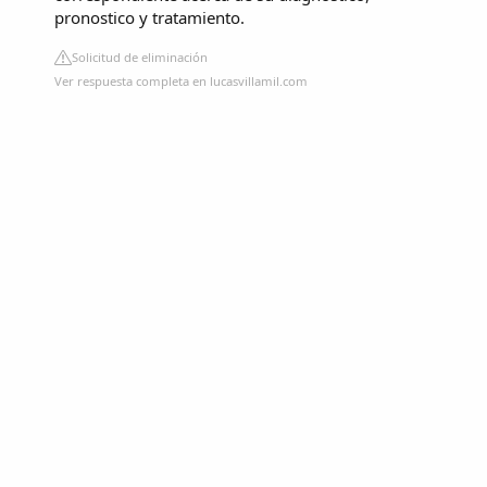
pronostico y tratamiento.
Solicitud de eliminación
Ver respuesta completa en lucasvillamil.com