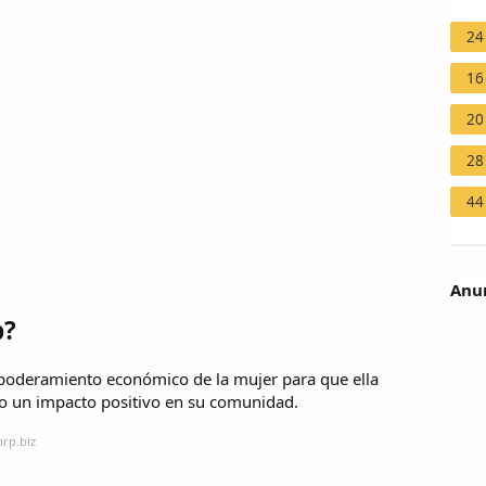
24
16
20
28
44
Anun
p?
poderamiento económico de la mujer para que ella
do un impacto positivo en su comunidad.
orp.biz