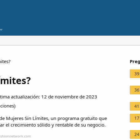
ites?
Preg
39
ímites?
36
ima actualización: 12 de noviembre de 2023
aciones
)
41
de Mujeres Sin Límites, un programa gratuito que
17
r el crecimiento sólido y rentable de su negocio.
24
fashionnetwork.com