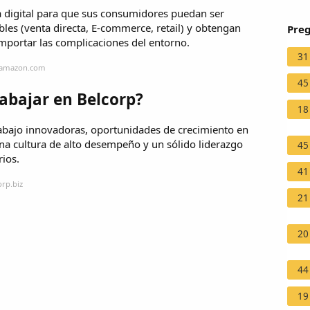
a digital para que sus consumidores puedan ser
bles (venta directa, E-commerce, retail) y obtengan
Preg
mportar las complicaciones del entorno.
31
s.amazon.com
45
rabajar en Belcorp?
18
rabajo innovadoras, oportunidades de crecimiento en
una cultura de alto desempeño y un sólido liderazgo
45
rios.
41
orp.biz
21
20
44
19