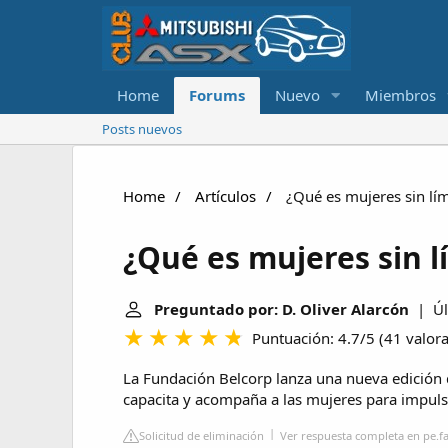
Home
Forums
Nuevo
Miembros
Posts nuevos
Home
Artículos
¿Qué es mujeres sin lím
¿Qué es mujeres sin l
Preguntado por: D. Oliver Alarcón
| Últ
Puntuación: 4.7/5
(
41 valor
La Fundación Belcorp lanza una nueva edición 
capacita y acompaña a las mujeres para impulsa
Solicitud de eliminación
Ver respuesta completa en pe.