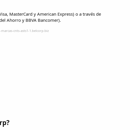
(Visa, MasterCard y American Express) o a través de
s del Ahorro y BBVA Bancomer).
marcas-cnts-asts1-1.belcorp.biz
rp?