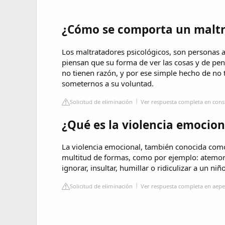
¿Cómo se comporta un maltr
Los maltratadores psicológicos, son personas au
piensan que su forma de ver las cosas y de pe
no tienen razón, y por ese simple hecho de no 
someternos a su voluntad.
Solicitud de eliminación
Ver respuesta completa en cons
¿Qué es la violencia emocion
La violencia emocional, también conocida com
multitud de formas, como por ejemplo: atemorizar
ignorar, insultar, humillar o ridiculizar a un niño
Solicitud de eliminación
Ver respuesta completa en aepe