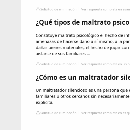
Solicitud de eliminación
Ver respuesta completa en ava
¿Qué tipos de maltrato psico
Constituye maltrato psicológico el hecho de in
amenazas de hacerse daño a sí mismo, a la pare
dañar bienes materiales; el hecho de jugar con 
aislarse de sus familiares ...
Solicitud de eliminación
Ver respuesta completa en un.o
¿Cómo es un maltratador sil
Un maltratador silencioso es una persona que e
familiares u otros cercanos sin necesariamente re
explícita.
Solicitud de eliminación
Ver respuesta completa en es.