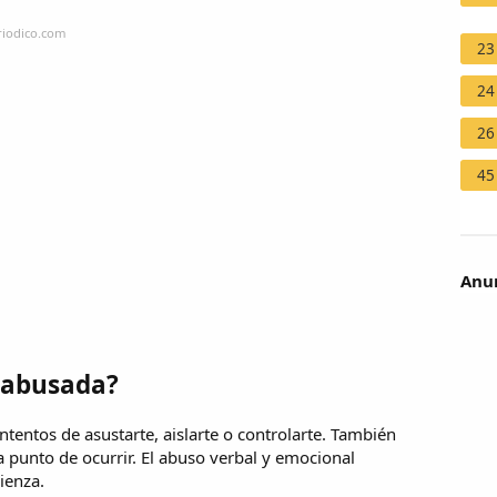
riodico.com
23
24
26
45
Anun
 abusada?
ntentos de asustarte, aislarte o controlarte. También
a punto de ocurrir. El abuso verbal y emocional
ienza.