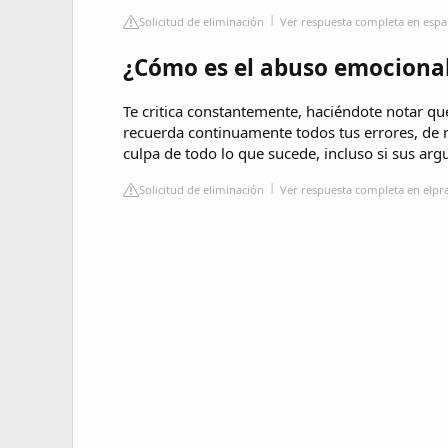
Solicitud de eliminación
Ver respuesta completa en esp
¿Cómo es el abuso emociona
Te critica constantemente, haciéndote notar que
recuerda continuamente todos tus errores, de 
culpa de todo lo que sucede, incluso si sus a
Solicitud de eliminación
Ver respuesta completa en elpr