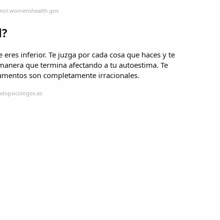
anol.womenshealth.gov
l?
 eres inferior. Te juzga por cada cosa que haces y te
manera que termina afectando a tu autoestima. Te
rgumentos son completamente irracionales.
adopsicologos.es