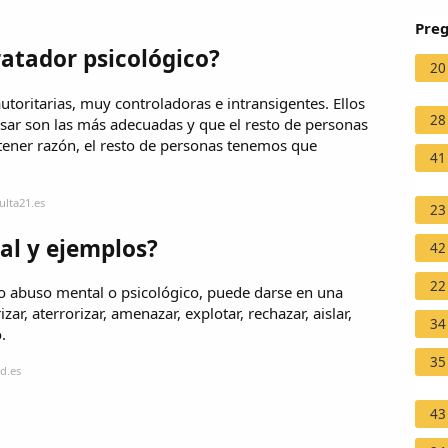
Preg
atador psicológico?
20
toritarias, muy controladoras e intransigentes. Ellos
28
nsar son las más adecuadas y que el resto de personas
tener razón, el resto de personas tenemos que
41
ulta21.es
23
al y ejemplos?
42
22
o abuso mental o psicológico, puede darse en una
, aterrorizar, amenazar, explotar, rechazar, aislar,
34
.
35
d.es
43