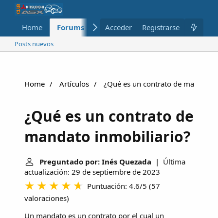
Home
Forums
Nuevo
Acceder
Registrarse
Miembros
Posts nuevos
Home
Artículos
¿Qué es un contrato de mandato i
¿Qué es un contrato de
mandato inmobiliario?
Preguntado por: Inés Quezada
| Última
actualización: 29 de septiembre de 2023
Puntuación: 4.6/5
(
57
valoraciones
)
Un mandato es un contrato por el cual un