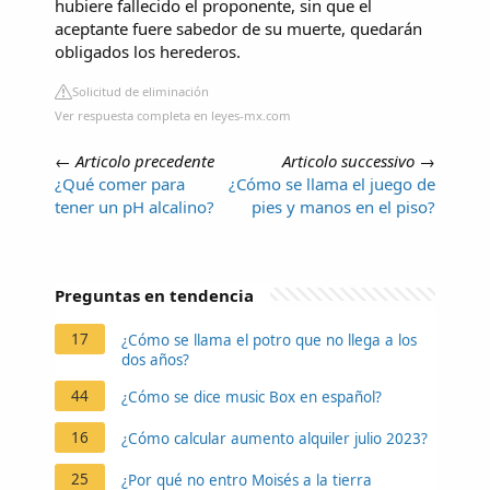
hubiere fallecido el proponente, sin que el
aceptante fuere sabedor de su muerte, quedarán
obligados los herederos.
Solicitud de eliminación
Ver respuesta completa en leyes-mx.com
←
Articolo precedente
Articolo successivo
→
¿Qué comer para
¿Cómo se llama el juego de
tener un pH alcalino?
pies y manos en el piso?
Preguntas en tendencia
17
¿Cómo se llama el potro que no llega a los
dos años?
44
¿Cómo se dice music Box en español?
16
¿Cómo calcular aumento alquiler julio 2023?
25
¿Por qué no entro Moisés a la tierra