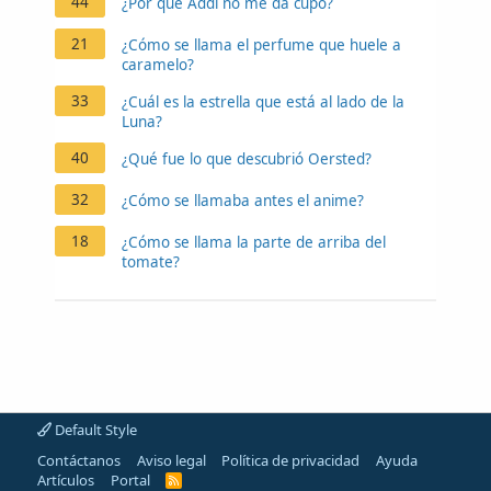
44
¿Por qué Addi no me da cupo?
21
¿Cómo se llama el perfume que huele a
caramelo?
33
¿Cuál es la estrella que está al lado de la
Luna?
40
¿Qué fue lo que descubrió Oersted?
32
¿Cómo se llamaba antes el anime?
18
¿Cómo se llama la parte de arriba del
tomate?
Default Style
Contáctanos
Aviso legal
Política de privacidad
Ayuda
Artículos
Portal
R