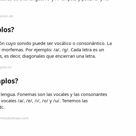
icion.de
los?
n cuyo sonido puede ser vocálico o consonántico. La
morfemas. Por ejemplo: /a/, /g/. Cada letra es un
, es decir, diagonales que encierran una letra.
plos.co
plos?
 lengua. Fonemas son las vocales y las consonantes
ocales /a/, /e/, /i/, /o/ y /u/. Tenemos las
tc.
mitsubishiasx.com