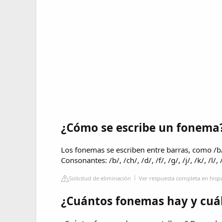
¿Cómo se escribe un fonema
Los fonemas se escriben entre barras, como /b/,
Consonantes: /b/, /ch/, /d/, /f/, /g/, /j/, /k/, /l/, /l
Solicitud de eliminación
Ver respuesta completa en hisp
¿Cuántos fonemas hay y cuá