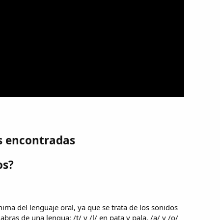
s encontradas
os?
ima del lenguaje oral, ya que se trata de los sonidos
bras de una lengua: /t/ y /l/ en pata y pala, /a/ y /o/