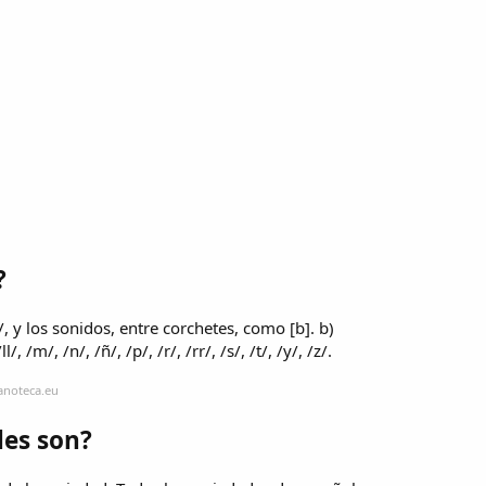
?
 y los sonidos, entre corchetes, como [b]. b)
l/, /m/, /n/, /ñ/, /p/, /r/, /rr/, /s/, /t/, /y/, /z/.
anoteca.eu
les son?