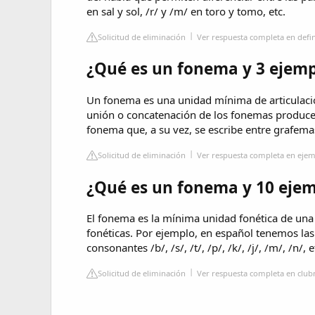
en sal y sol, /r/ y /m/ en toro y tomo, etc.
Solicitud de eliminación
Ver respuesta completa en defin
¿Qué es un fonema y 3 ejemp
Un fonema es una unidad mínima de articulació
unión o concatenación de los fonemas produce 
fonema que, a su vez, se escribe entre grafemas
Solicitud de eliminación
Ver respuesta completa en ejem
¿Qué es un fonema y 10 ejem
El fonema es la mínima unidad fonética de una
fonéticas. Por ejemplo, en español tenemos las v
consonantes /b/, /s/, /t/, /p/, /k/, /j/, /m/, /n/, e
Solicitud de eliminación
Ver respuesta completa en club