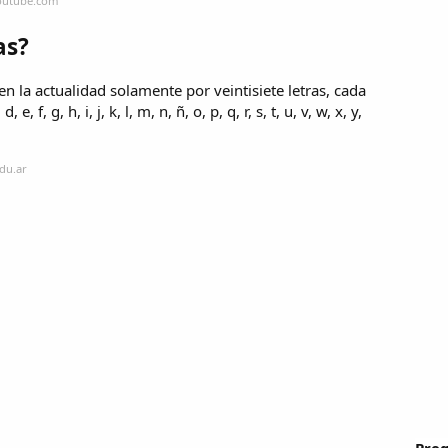
youtube.com
as?
n la actualidad solamente por veintisiete letras, cada
f, g, h, i, j, k, l, m, n, ñ, o, p, q, r, s, t, u, v, w, x, y,
du.ar