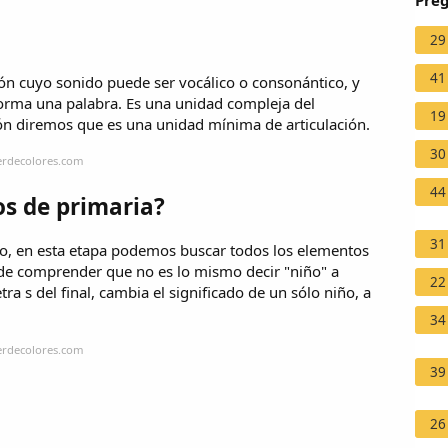
Preg
29
41
n cuyo sonido puede ser vocálico o consonántico, y
forma una palabra. Es una unidad compleja del
19
ión diremos que es una unidad mínima de articulación.
30
erdecolores.com
44
s de primaria?
31
plo, en esta etapa podemos buscar todos los elementos
ede comprender que no es lo mismo decir "niño" a
22
tra s del final, cambia el significado de un sólo niño, a
34
erdecolores.com
39
26