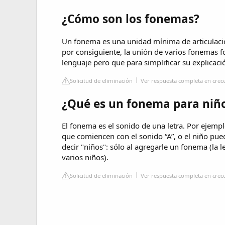
¿Cómo son los fonemas?
Un fonema es una unidad mínima de articulació
por consiguiente, la unión de varios fonemas 
lenguaje pero que para simplificar su explicac
Solicitud de eliminación
Ver respuesta completa en crec
¿Qué es un fonema para niño
El fonema es el sonido de una letra. Por ejem
que comiencen con el sonido “A”, o el niño pu
decir "niños": sólo al agregarle un fonema (la le
varios niños).
Solicitud de eliminación
Ver respuesta completa en crec