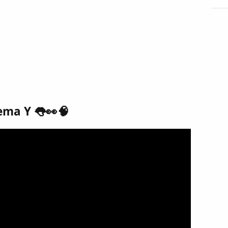
ema Y 👅👀🧠