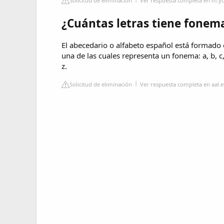
Solicitud de eliminación
Ver respuesta completa en m.
¿Cuántas letras tiene fonem
El abecedario o alfabeto español está formado e
una de las cuales representa un fonema: a, b, c, d, e, 
z.
Solicitud de eliminación
Ver respuesta completa en aal.e