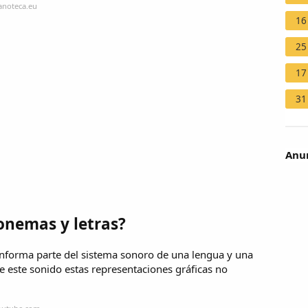
anoteca.eu
16
25
17
31
Anun
onemas y letras?
nforma parte del sistema sonoro de una lengua y una
de este sonido estas representaciones gráficas no