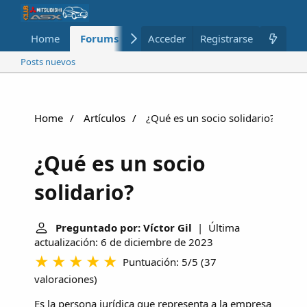
Home
Forums
Nuevo
Acceder
Registrarse
Miembros
Posts nuevos
Home
Artículos
¿Qué es un socio solidario?
¿Qué es un socio
solidario?
Preguntado por: Víctor Gil
| Última
actualización: 6 de diciembre de 2023
Puntuación: 5/5
(
37
valoraciones
)
Es la persona jurídica que representa a la empresa