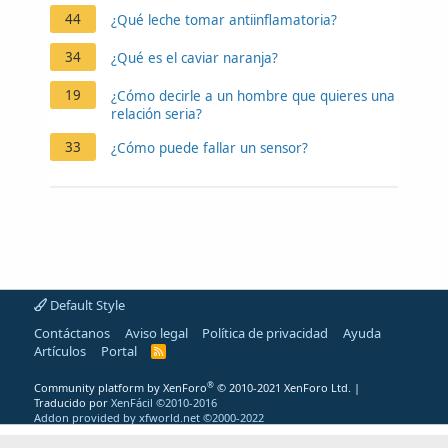
44
¿Qué leche tomar antiinflamatoria?
34
¿Qué es el caviar naranja?
19
¿Cómo decirle a un hombre que quieres una
relación seria?
33
¿Cómo puede fallar un sensor?
Default Style
Contáctanos
Aviso legal
Política de privacidad
Ayuda
Artículos
Portal
R
S
S
®
Community platform by XenForo
© 2010-2021 XenForo Ltd.
|
Traducido por
XenFácil ©2010-2016
Addon provided by xfworld.net ©2000-2022
"