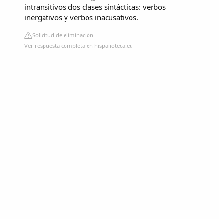
intransitivos dos clases sintácticas: verbos
inergativos y verbos inacusativos.
Solicitud de eliminación
Ver respuesta completa en hispanoteca.eu