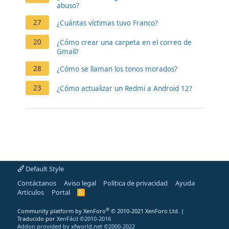
abuso?
27
¿Cuántas víctimas tuvo Franco?
20
¿Cómo crear una carpeta en el correo de
Gmail?
28
¿Cómo se llaman los tonos morados?
23
¿Cómo actualizar un Redmi a Android 12?
Default Style
Contáctanos
Aviso legal
Política de privacidad
Ayuda
Artículos
Portal
R
S
S
®
Community platform by XenForo
© 2010-2021 XenForo Ltd.
|
Traducido por
XenFácil ©2010-2016
Addon provided by xfworld.net ©2000-2022