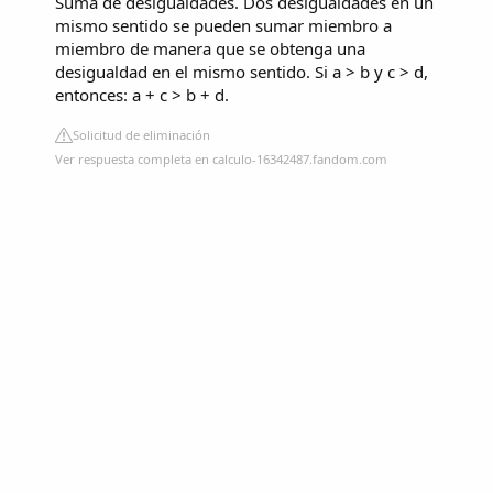
Suma de desigualdades. Dos desigualdades en un
mismo sentido se pueden sumar miembro a
miembro de manera que se obtenga una
desigualdad en el mismo sentido. Si a > b y c > d,
entonces: a + c > b + d.
Solicitud de eliminación
Ver respuesta completa en calculo-16342487.fandom.com