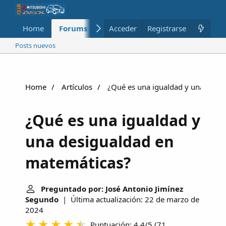
Home
Forums
Nuevo
Acceder
Registrarse
Miembros
Posts nuevos
Home
Artículos
¿Qué es una igualdad y una desig
¿Qué es una igualdad y
una desigualdad en
matemáticas?
Preguntado por: José Antonio Jimínez
Segundo
| Última actualización: 22 de marzo de
2024
Puntuación: 4.4/5
(
71