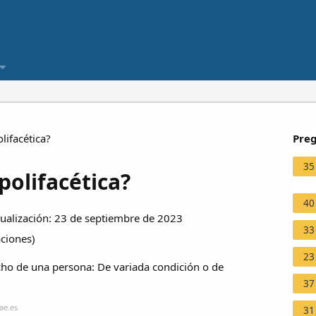
ifacética?
Preg
35
olifacética?
40
ualización: 23 de septiembre de 2023
33
aciones
)
23
icho de una persona: De variada condición o de
37
ae.es
31