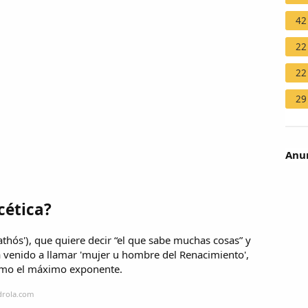
42
22
22
29
Anun
cética?
thós'), que quiere decir “el que sabe muchas cosas” y
 venido a llamar 'mujer u hombre del Renacimiento',
como el máximo exponente.
drola.com