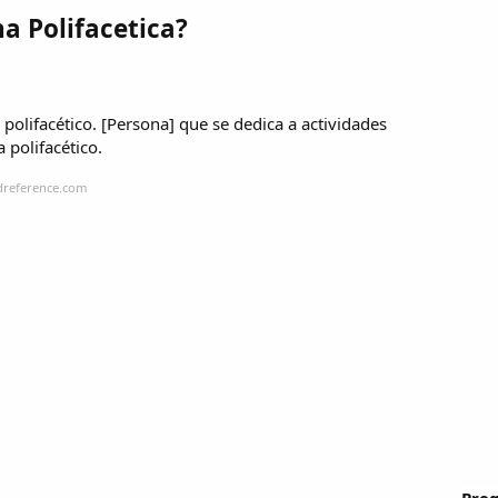
a Polifacetica?
polifacético. [Persona] que se dedica a actividades
a polifacético.
dreference.com