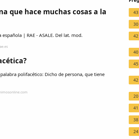
Preg
ona que hace muchas cosas a la
43
30
a española | RAE - ASALE. Del lat. mod.
42
ae.es
40
acética?
45
 palabra polifacético: Dicho de persona, que tiene
42
onimosonline.com
20
41
38
24