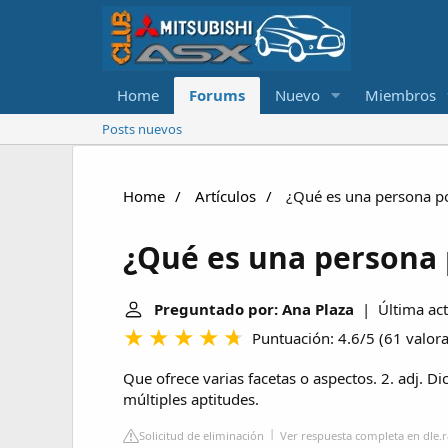
Home
Forums
Nuevo
Miembros
Posts nuevos
Home
Artículos
¿Qué es una persona pol
¿Qué es una persona p
Preguntado por: Ana Plaza
| Última act
Puntuación: 4.6/5
(
61 valor
Que ofrece varias facetas o aspectos. 2. adj. D
múltiples aptitudes.
Solicitud de eliminación
Ver respuesta completa en dle.r