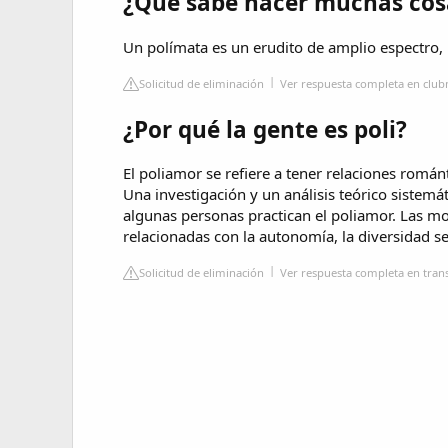
¿Qué sabe hacer muchas cos
Un polímata es un erudito de amplio espectro,
Solicitud de eliminación
Ver respuesta completa en club
¿Por qué la gente es poli?
El poliamor se refiere a tener relaciones romá
Una investigación y un análisis teórico sistemát
algunas personas practican el poliamor. Las mo
relacionadas con la autonomía, la diversidad sex
Solicitud de eliminación
Ver respuesta completa en tran