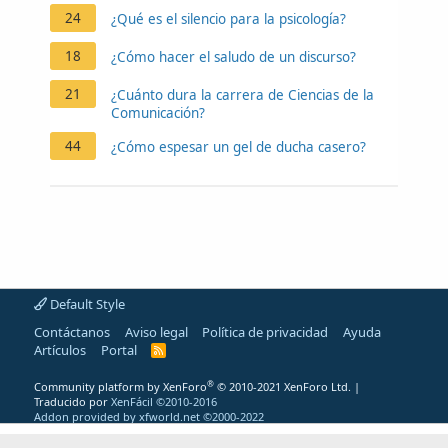
24
¿Qué es el silencio para la psicología?
18
¿Cómo hacer el saludo de un discurso?
21
¿Cuánto dura la carrera de Ciencias de la
Comunicación?
44
¿Cómo espesar un gel de ducha casero?
Default Style
Contáctanos
Aviso legal
Política de privacidad
Ayuda
Artículos
Portal
R
S
S
®
Community platform by XenForo
© 2010-2021 XenForo Ltd.
|
Traducido por
XenFácil ©2010-2016
Addon provided by xfworld.net ©2000-2022
"