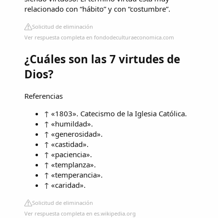
relacionado con “hábito” y con “costumbre”.
Solicitud de eliminación
Ver respuesta completa en fondodeculturaeconomica.com
¿Cuáles son las 7 virtudes de
Dios?
Referencias
↑ «1803». Catecismo de la Iglesia Católica.
↑ «humildad».
↑ «generosidad».
↑ «castidad».
↑ «paciencia».
↑ «templanza».
↑ «temperancia».
↑ «caridad».
Solicitud de eliminación
Ver respuesta completa en es.wikipedia.org