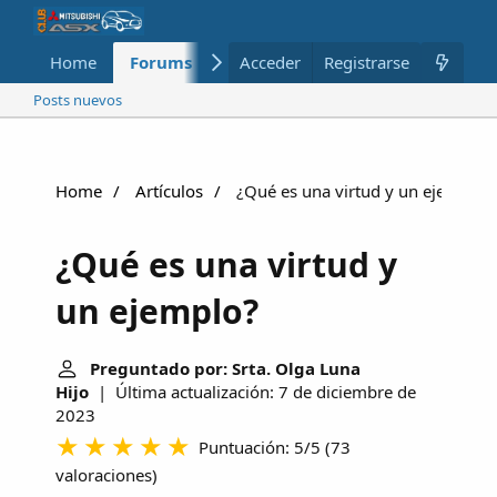
Home
Forums
Nuevo
Acceder
Registrarse
Miembros
Posts nuevos
Home
Artículos
¿Qué es una virtud y un ejemplo?
¿Qué es una virtud y
un ejemplo?
Preguntado por: Srta. Olga Luna
Hijo
| Última actualización: 7 de diciembre de
2023
Puntuación: 5/5
(
73
valoraciones
)