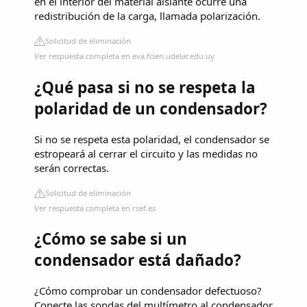
en el interior del material aislante ocurre una
redistribución de la carga, llamada polarización.
Solicitud de eliminación
Ver respuesta completa en eva.fcien.udelar.edu.uy
¿Qué pasa si no se respeta la
polaridad de un condensador?
Si no se respeta esta polaridad, el condensador se
estropeará al cerrar el circuito y las medidas no
serán correctas.
Solicitud de eliminación
Ver respuesta completa en rsef.es
¿Cómo se sabe si un
condensador está dañado?
¿Cómo comprobar un condensador defectuoso?
Conecte las sondas del multímetro al condensador