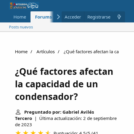
Home
Forums
Nuevo
Acceder
Registrarse
Miembros
Posts nuevos
Home
Artículos
¿Qué factores afectan la capacid
¿Qué factores afectan
la capacidad de un
condensador?
Preguntado por: Gabriel Avilés
Tercero
| Última actualización: 2 de septiembre
de 2023
Puntuación: 4.5/5
(
41