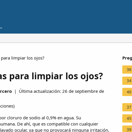
ara limpiar los ojos?
Preg
36
 para limpiar los ojos?
34
ercero
| Última actualización: 26 de septiembre de
40
aciones
)
37
or cloruro de sodio al 0,9% en agua. Su
45
e humana. De ahí, que es compatible con cualquier
39
 lavado ocular, ya que no provocará ninguna irritación.