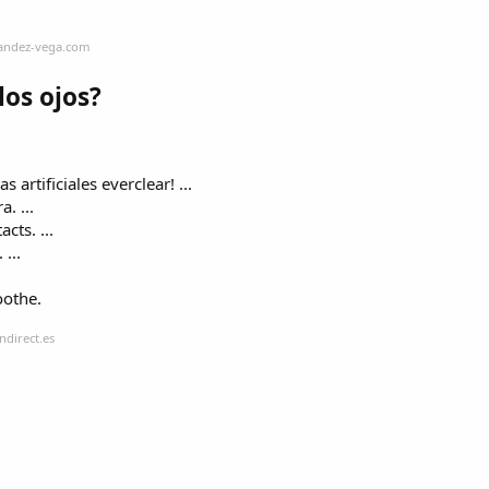
nandez-vega.com
los ojos?
s artificiales everclear! ...
. ...
cts. ...
...
oothe.
ndirect.es