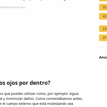
32
tinezdecarneros.com
43
23
37
Anun
os ojos por dentro?
dos que puedes utilizar como, por ejemplo: Agua:
ural y minimizar daños. Como comentábamos antes,
e el cuerpo externo que está molestando sea