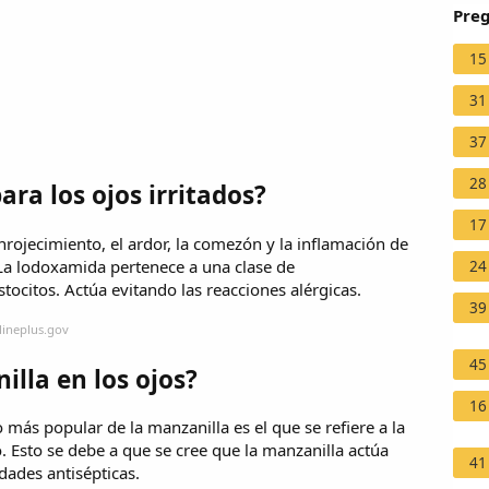
Preg
15
31
37
28
ra los ojos irritados?
17
nrojecimiento, el ardor, la comezón y la inflamación de
 La lodoxamida pertenece a una clase de
24
citos. Actúa evitando las reacciones alérgicas.
39
lineplus.gov
45
lla en los ojos?
16
o más popular de la manzanilla es el que se refiere a la
. Esto se debe a que se cree que la manzanilla actúa
41
ades antisépticas.