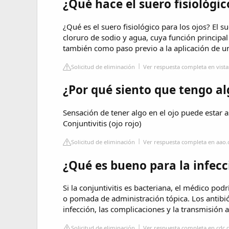
¿Qué hace el suero fisiológic
¿Qué es el suero fisiológico para los ojos? El 
cloruro de sodio y agua, cuya función principal e
también como paso previo a la aplicación de un
Solicitud de eliminación
Ver respuesta completa en vis
¿Por qué siento que tengo al
Sensación de tener algo en el ojo puede estar 
Conjuntivitis (ojo rojo)
Solicitud de eliminación
Ver respuesta completa en aao.
¿Qué es bueno para la infecc
Si la conjuntivitis es bacteriana, el médico pod
o pomada de administración tópica. Los antibió
infección, las complicaciones y la transmisión 
Solicitud de eliminación
Ver respuesta completa en cdc.