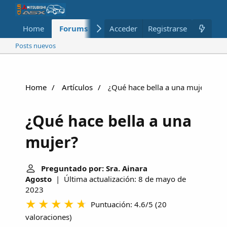
Home
Forums
Nuevo
Acceder
Registrarse
Miembros
Posts nuevos
Home
Artículos
¿Qué hace bella a una mujer?
¿Qué hace bella a una
mujer?
Preguntado por: Sra. Ainara
Agosto
| Última actualización: 8 de mayo de
2023
Puntuación: 4.6/5
(
20
valoraciones
)