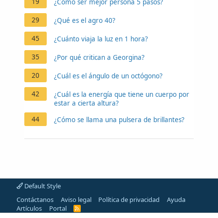
19
¿Cómo ser mejor persona 5 pasos?
29
¿Qué es el agro 40?
45
¿Cuánto viaja la luz en 1 hora?
35
¿Por qué critican a Georgina?
20
¿Cuál es el ángulo de un octógono?
42
¿Cuál es la energía que tiene un cuerpo por
estar a cierta altura?
44
¿Cómo se llama una pulsera de brillantes?
Default Style
Contáctanos
Aviso legal
Política de privacidad
Ayuda
Artículos
Portal
R
S