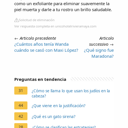
como un exfoliante para eliminar suavemente la
piel muerta y darle a tu rostro un brillo saludable.
Solicitud de eliminación
Ver respuesta completa en unicohotelrivieramaya.com
←
Articolo precedente
Articolo
¿Cuántos años tenía Wanda
successivo
→
cuándo se casó con Maxi López?
¿Qué signo fue
Maradona?
Preguntas en tendencia
31
¿Cómo se llama lo que usan los judíos en la
cabeza?
44
¿Que viene en la justificación?
42
¿Qué es un gato sirena?
28
¿Cómo se clasifican las estrategias?