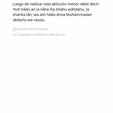
Luego de realizar esta ablución menor debe decir:
“Ash hádu an la iláha ílla Allahu wáhdahu, la
sharika láh, wa ash hádu ánna Muhámmadan
'abduhu wa rasulu.
Solicitud de eliminación
Ver respuesta completa en islamqa.info