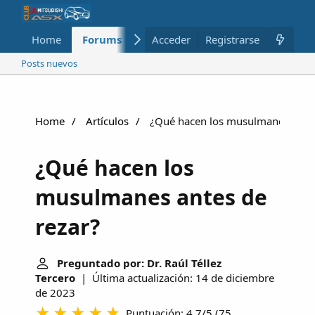
Home
Forums
Nuevo
Acceder
Registrarse
Miembros
Posts nuevos
Home
Artículos
¿Qué hacen los musulmanes antes
¿Qué hacen los
musulmanes antes de
rezar?
Preguntado por: Dr. Raúl Téllez
Tercero
| Última actualización: 14 de diciembre
de 2023
Puntuación: 4.7/5
(
75