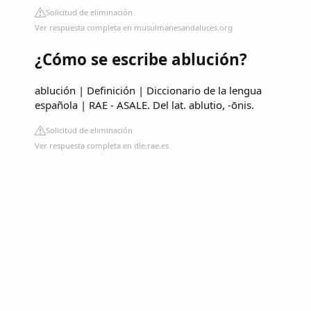
Solicitud de eliminación
Ver respuesta completa en musulmanesandaluces.org
¿Cómo se escribe ablución?
ablución | Definición | Diccionario de la lengua
española | RAE - ASALE. Del lat. ablutio, -ōnis.
Solicitud de eliminación
Ver respuesta completa en dle.rae.es