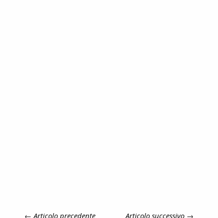
←
Articolo precedente
Articolo successivo
→