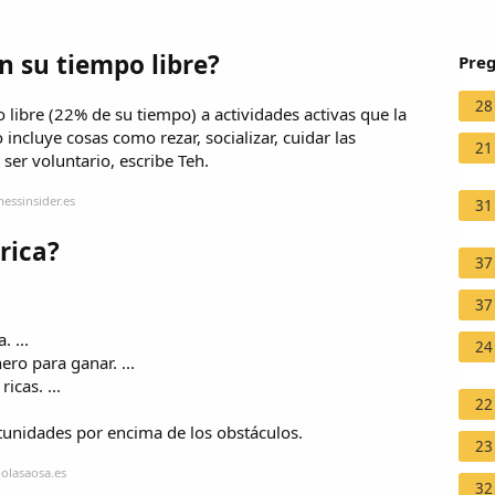
n su tiempo libre?
Preg
28
 libre (22% de su tiempo) a actividades activas que la
incluye cosas como rezar, socializar, cuidar las
21
ser voluntario, escribe Teh.
essinsider.es
31
rica?
37
37
 ...
24
ero para ganar. ...
icas. ...
22
rtunidades por encima de los obstáculos.
23
nolasaosa.es
32