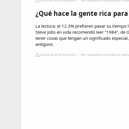
Solicitud de eliminación
Ver respuesta completa en di
¿Qué hace la gente rica para 
La lectura: el 12.3% prefieren pasar su tiempo 
Steve Jobs en vida recomendó leer “1984”, de 
tener cosas que tengan un significado especial, 
antiguos.
Solicitud de eliminación
Ver respuesta completa en se