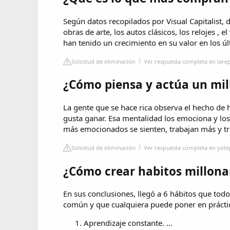
Según datos recopilados por Visual Capitalist, 
obras de arte, los autos clásicos, los relojes , e
han tenido un crecimiento en su valor en los ú
Solicitud de eliminación
Ver respuesta completa en larep
¿Cómo piensa y actúa un mil
La gente que se hace rica observa el hecho de 
gusta ganar. Esa mentalidad los emociona y lo
más emocionados se sienten, trabajan más y tri
Solicitud de eliminación
Ver respuesta completa en yot
¿Cómo crear habitos millona
En sus conclusiones, llegó a 6 hábitos que tod
común y que cualquiera puede poner en prácti
Aprendizaje constante. ...