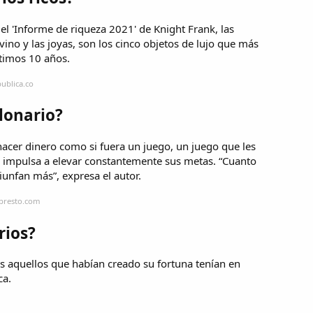
del 'Informe de riqueza 2021' de Knight Frank, las
l vino y las joyas, son los cinco objetos de lujo que más
ltimos 10 años.
ublica.co
lonario?
hacer dinero como si fuera un juego, un juego que les
s impulsa a elevar constantemente sus metas. “Cuanto
unfan más”, expresa el autor.
epresto.com
rios?
os aquellos que habían creado su fortuna tenían en
ca.