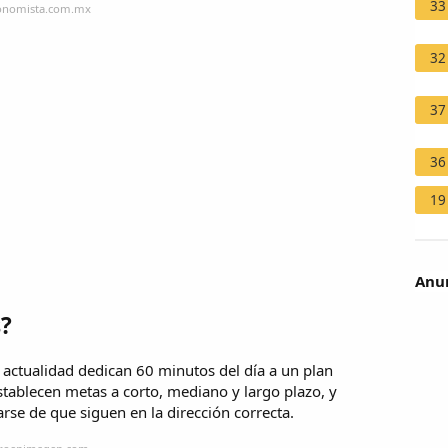
33
conomista.com.mx
32
37
36
19
Anun
s?
a actualidad dedican 60 minutos del día a un plan
stablecen metas a corto, mediano y largo plazo, y
se de que siguen en la dirección correcta.