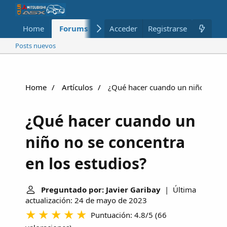
Home
Forums
Nuevo
Acceder
Registrarse
Miembros
Posts nuevos
Home
Artículos
¿Qué hacer cuando un niño no se 
¿Qué hacer cuando un
niño no se concentra
en los estudios?
Preguntado por: Javier Garibay
| Última
actualización: 24 de mayo de 2023
Puntuación: 4.8/5
(
66