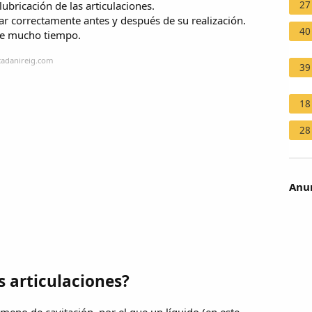
27
 lubricación de las articulaciones.
irar correctamente antes y después de su realización.
40
te mucho tiempo.
icadanireig.com
39
18
28
Anun
 articulaciones?
meno de cavitación, por el que un líquido (en este