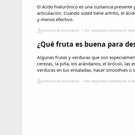
El ácido hialurónico es una sustancia presente ya
articulación. Cuando usted tiene artritis, el ác
y menos efectivo.
Solicitud de eliminación
Ver respuesta completa en med
¿Qué fruta es buena para des
Algunas frutas y verduras que son especialmente
cerezas, la piña, los arándanos, el brócoli, las 
verduras en tus ensaladas, hacer smoothies o
Solicitud de eliminación
Ver respuesta completa en itr