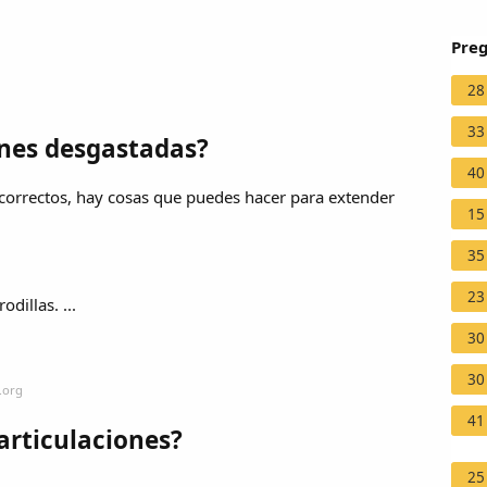
Preg
28
33
ones desgastadas?
40
s correctos, hay cosas que puedes hacer para extender
15
35
23
dillas. ...
30
30
.org
41
articulaciones?
25