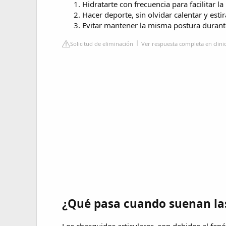
Hidratarte con frecuencia para facilitar la
Hacer deporte, sin olvidar calentar y est
Evitar mantener la misma postura duran
Solicitud de eliminación
Ver respuesta completa en clin
¿Qué pasa cuando suenan las
Los chasquidos articulares, son debidos al fenó