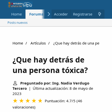
Home
Forums
Nuevo
Acceder
Registrarse
Miembros
Posts nuevos
Home
Artículos
¿Que hay detrás de una persona t
¿Que hay detrás de
una persona tóxica?
Preguntado por: Ing. Nadia Verdugo
Tercero
| Última actualización: 8 de mayo de
2023
Puntuación: 4.7/5
(
46
valoraciones
)