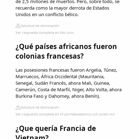
de 2,5 millones de muertos. Pero, sobre todo, se
recuerda como la mayor derrota de Estados
Unidos en un conflicto bélico.
Solicitud de eliminación
Ver respuesta completa en bbc.com
¿Qué países africanos fueron
colonias francesas?
Las posesiones francesas fueron Argelia, Túnez,
Marruecos, África Occidental (Mauritania,
Senegal, Sudán Francés, ahora Mali, Guinea,
Camerún, Costa de Marfil, Niger, Alto Volta, ahora
Burkina Faso y Dahomey, ahora Benín).
Solicitud de eliminación
Ver respuesta completa en e1.portalacademico.cch.unam.mx
¿Que quería Francia de
Vietnam?