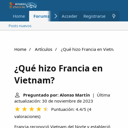
Home
Forums
Nuevo
Acceder
Registrarse
Miembros
Posts nuevos
Home
Artículos
¿Qué hizo Francia en Vietnam?
¿Qué hizo Francia en
Vietnam?
Preguntado por: Alonso Martín
| Última
actualización: 30 de noviembre de 2023
Puntuación: 4.4/5
(
4
valoraciones
)
Francia reconoció
Vietnam del Norte
y estableció