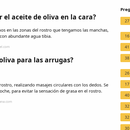
Preg
el aceite de oliva en la cara?
27
s en las zonas del rostro que tengamos las manchas,
con abundante agua tibia.
16
tel.com
41
 oliva para las arrugas?
38
26
17
 rostro, realizando masajes circulares con los dedos. Se
che, para evitar la sensación de grasa en el rostro.
40
mana.com
32
32
30