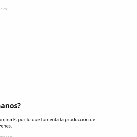
e.es
manos?
vitamina E, por lo que fomenta la producción de
venes.
mana.com