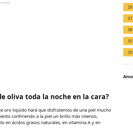
ire.com
28
37
38
35
20
Anun
e oliva toda la noche en la cara?
te oro liquido hará que disfrutemos de una piel mucho
nto confiriendo a la piel un brillo más intenso,
ido en ácidos grasos naturales, en vitamina A y en