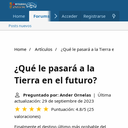
Home
Forums
Nuevo
Acceder
Registrarse
Miembros
Posts nuevos
Home
Artículos
¿Qué le pasará a la Tierra en el fu
¿Qué le pasará a la
Tierra en el futuro?
Preguntado por: Ander Ornelas
| Última
actualización: 29 de septiembre de 2023
Puntuación: 4.8/5
(
25
valoraciones
)
Finalmente el destino último más probable del