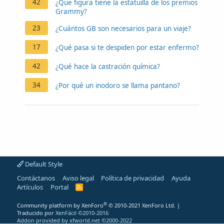
42
¿Que figura tiene la estatuilla de los premios
Grammy?
23
¿Cuántos GB son necesarios para un viaje?
17
¿Qué pasa si te despiden por estar enfermo?
42
¿Qué hace la castración química?
34
¿Por qué un inodoro se llama pantano?
Default Style
Contáctanos
Aviso legal
Política de privacidad
Ayuda
Artículos
Portal
R
S
S
®
Community platform by XenForo
© 2010-2021 XenForo Ltd.
|
Traducido por
XenFácil ©2010-2016
Addon provided by xfworld.net ©2000-2022