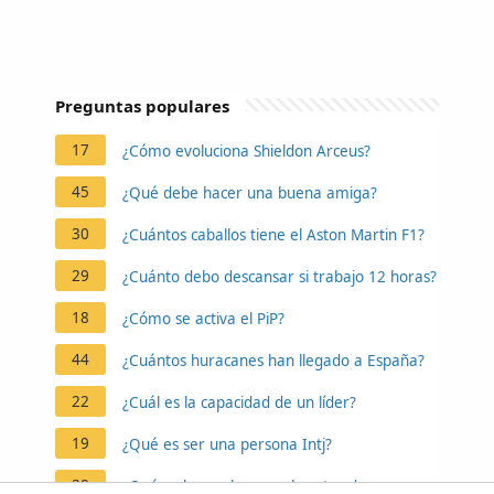
Preguntas populares
17
¿Cómo evoluciona Shieldon Arceus?
45
¿Qué debe hacer una buena amiga?
30
¿Cuántos caballos tiene el Aston Martin F1?
29
¿Cuánto debo descansar si trabajo 12 horas?
18
¿Cómo se activa el PiP?
44
¿Cuántos huracanes han llegado a España?
22
¿Cuál es la capacidad de un líder?
19
¿Qué es ser una persona Intj?
38
¿Qué es lo que hay en el centro de un