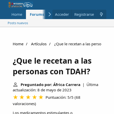
Home
Forums
Nuevo
Acceder
Registrarse
Miembros
Posts nuevos
Home
Artículos
¿Que le recetan a las personas c
¿Que le recetan a las
personas con TDAH?
Preguntado por: África Carrera
| Última
actualización: 8 de mayo de 2023
Puntuación: 5/5
(
68
valoraciones
)
Los medicamentos estimulantes o