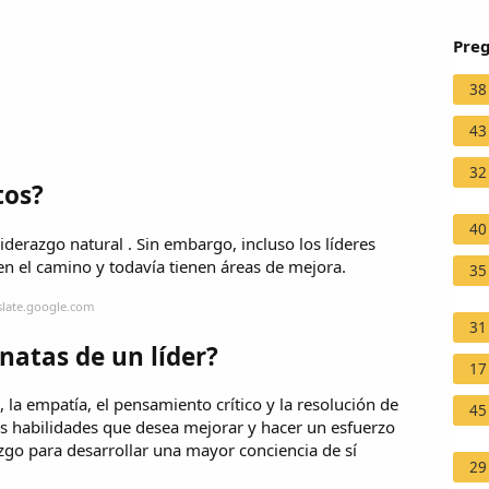
Preg
38
43
32
tos?
40
derazgo natural . Sin embargo, incluso los líderes
 el camino y todavía tienen áreas de mejora.
35
slate.google.com
31
natas de un líder?
17
 la empatía, el pensamiento crítico y la resolución de
45
las habilidades que desea mejorar y hacer un esfuerzo
razgo para desarrollar una mayor conciencia de sí
29