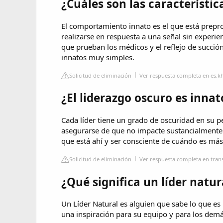
¿Cuáles son las característic
El comportamiento innato es el que está pre
realizarse en respuesta a una señal sin experien
que prueban los médicos y el reflejo de succ
innatos muy simples.
Solicitud de eliminación
Ver respuesta completa en es.
¿El liderazgo oscuro es inna
Cada líder tiene un grado de oscuridad en su p
asegurarse de que no impacte sustancialmente 
que está ahí y ser consciente de cuándo es más
Solicitud de eliminación
Ver respuesta completa en tran
¿Qué significa un líder natur
Un Líder Natural es alguien que sabe lo que es
una inspiración para su equipo y para los demá