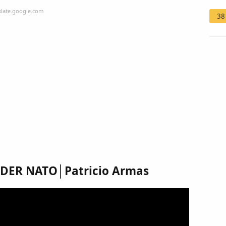
slate.google.com
38
IDER NATO│Patricio Armas