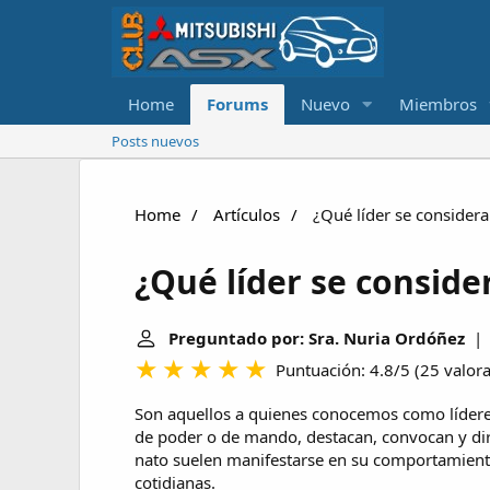
Home
Forums
Nuevo
Miembros
Posts nuevos
Home
Artículos
¿Qué líder se considera
¿Qué líder se conside
Preguntado por: Sra. Nuria Ordóñez
| Ú
Puntuación: 4.8/5
(
25 valor
Son aquellos a quienes conocemos como líderes
de poder o de mando, destacan, convocan y diri
nato suelen manifestarse en su comportamiento
cotidianas.