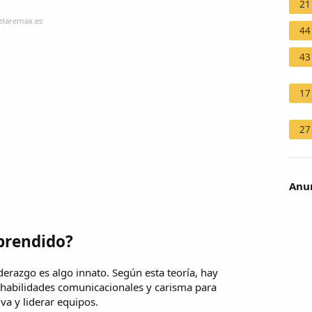
21
elaremax.es
44
43
17
27
Anun
aprendido?
iderazgo es algo innato. Según esta teoría, hay
, habilidades comunicacionales y carisma para
iva y liderar equipos.