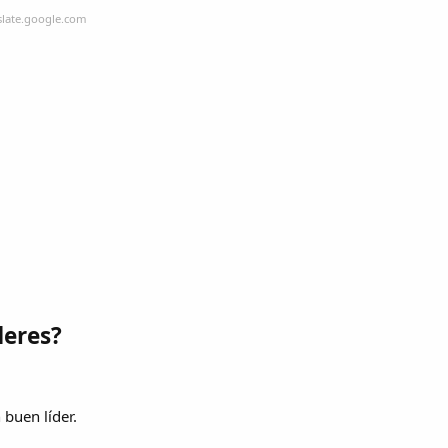
slate.google.com
deres?
 buen líder.