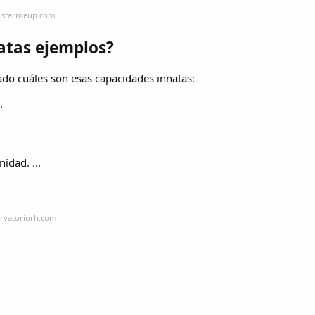
g.starmeup.com
atas ejemplos?
ado cuáles son esas capacidades innatas:
.
idad. ...
ervatoriorh.com