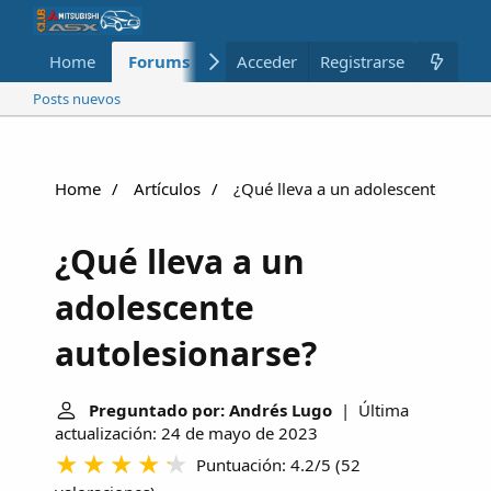
Home
Forums
Nuevo
Acceder
Registrarse
Miembros
Posts nuevos
Home
Artículos
¿Qué lleva a un adolescente autol
¿Qué lleva a un
adolescente
autolesionarse?
Preguntado por: Andrés Lugo
| Última
actualización: 24 de mayo de 2023
Puntuación: 4.2/5
(
52