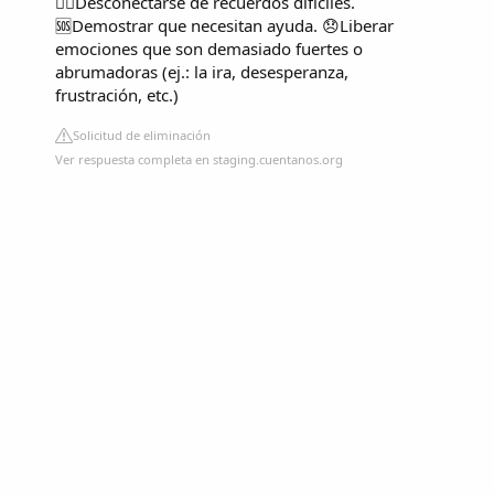
😶‍🌫️Desconectarse de recuerdos difíciles.
🆘Demostrar que necesitan ayuda. 😞Liberar
emociones que son demasiado fuertes o
abrumadoras (ej.: la ira, desesperanza,
frustración, etc.)
Solicitud de eliminación
Ver respuesta completa en staging.cuentanos.org