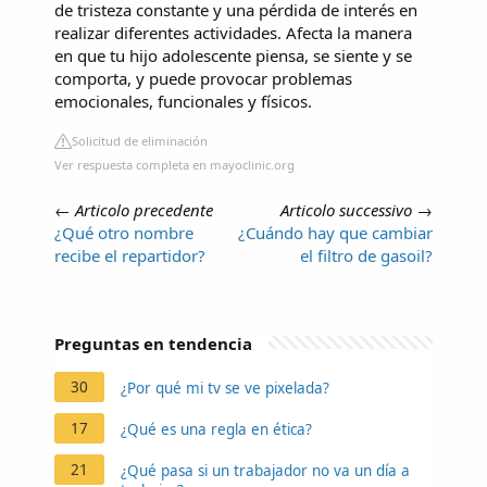
de tristeza constante y una pérdida de interés en
realizar diferentes actividades. Afecta la manera
en que tu hijo adolescente piensa, se siente y se
comporta, y puede provocar problemas
emocionales, funcionales y físicos.
Solicitud de eliminación
Ver respuesta completa en mayoclinic.org
←
Articolo precedente
Articolo successivo
→
¿Qué otro nombre
¿Cuándo hay que cambiar
recibe el repartidor?
el filtro de gasoil?
Preguntas en tendencia
30
¿Por qué mi tv se ve pixelada?
17
¿Qué es una regla en ética?
21
¿Qué pasa si un trabajador no va un día a