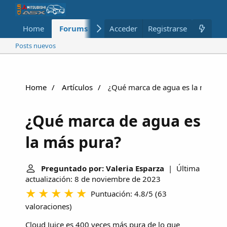
Home
Forums
Nuevo
Acceder
Registrarse
Miembros
Posts nuevos
Home
Artículos
¿Qué marca de agua es la más pu
¿Qué marca de agua es
la más pura?
Preguntado por: Valeria Esparza
| Última
actualización: 8 de noviembre de 2023
Puntuación: 4.8/5
(
63
valoraciones
)
Cloud Juice es 400 veces más pura de lo que