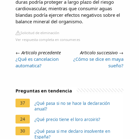
duras podría proteger a largo plazo del riesgo
cardiovascular, mientras que consumir aguas
blandas podría ejercer efectos negativos sobre el
balance mineral del organismo.
Solicitud de eliminación
Ver respuesta completa en consumer.es
←
Articolo precedente
Articolo successivo
→
¿Qué es cancelacion
¿Cómo se dice en maya
automatica?
sueño?
Preguntas en tendencia
37
¿Qué pasa si no se hace la declaración
anual?
24
¿Qué precio tiene el loro arcoiris?
30
¿Qué pasa si me declaro insolvente en
España?