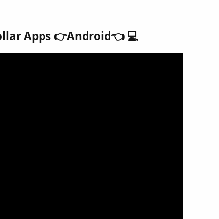
ollar Apps 👉Android👈 💻