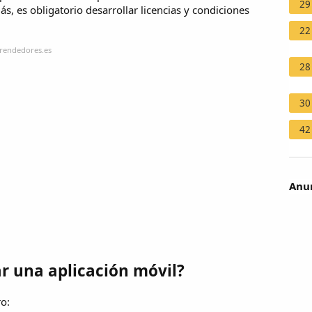
29
s, es obligatorio desarrollar licencias y condiciones
22
rendedores.es
28
30
42
Anun
ar una aplicación móvil?
o: