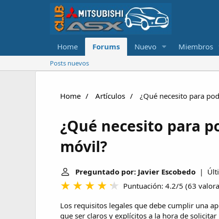
Home
Forums
Nuevo
Miembros
Posts nuevos
Home
Artículos
¿Qué necesito para pode
¿Qué necesito para p
móvil?
Preguntado por: Javier Escobedo
| Últi
Puntuación: 4.2/5
(
63 valor
Los requisitos legales que debe cumplir una ap
que ser claros y explícitos a la hora de solicit