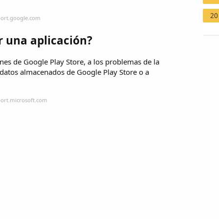
20
port.google.com
r una aplicación?
ones de Google Play Store, a los problemas de la
datos almacenados de Google Play Store o a
port.microsoft.com