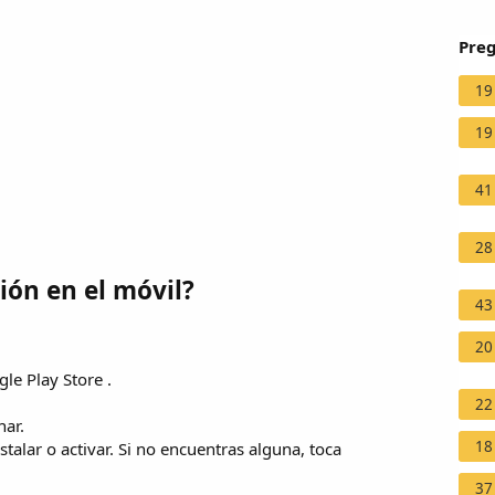
Preg
19
19
41
28
ión en el móvil?
43
20
le Play Store .
22
nar.
18
stalar o activar. Si no encuentras alguna, toca
37