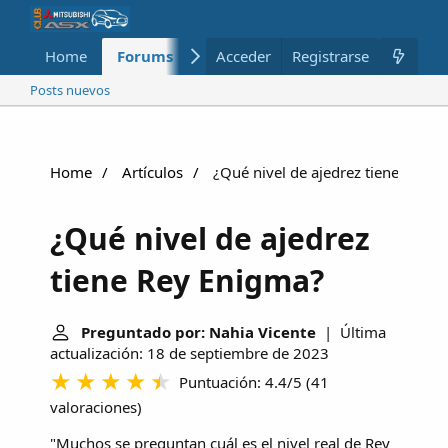
Home
Forums
Nuevo
Acceder
Registrarse
Miembros
Posts nuevos
Home
Artículos
¿Qué nivel de ajedrez tiene Rey E
¿Qué nivel de ajedrez
tiene Rey Enigma?
Preguntado por: Nahia Vicente
| Última
actualización: 18 de septiembre de 2023
Puntuación: 4.4/5
(
41
valoraciones
)
"Muchos se preguntan cuál es el nivel real de Rey