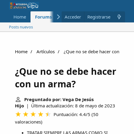
Home
Forums
Nuevo
Acceder
Registrarse
Miembros
Posts nuevos
Home
Artículos
¿Que no se debe hacer con un ar
¿Que no se debe hacer
con un arma?
Preguntado por: Vega De Jesús
Hijo
| Última actualización: 8 de mayo de 2023
Puntuación: 4.4/5
(
50
valoraciones
)
TRATAR SIEMPRE LAS ARMAS COMO SI