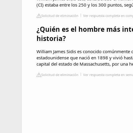
(CI) estaba entre los 250 y los 300 puntos, se
Solicitud de eliminación
Ver respuesta completa en co
¿Quién es el hombre más int
historia?
William James Sidis es conocido comúnmente co
estadounidense que nació en 1898 y vivió hast
capital del estado de Massachusetts, por una h
Solicitud de eliminación
Ver respuesta completa en se