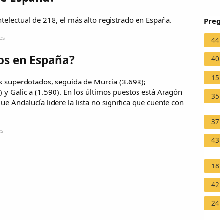
telectual de 218, el más alto registrado en España.
Preg
es
44
os en España?
40
15
s superdotados, seguida de Murcia (3.698);
y Galicia (1.590). En los últimos puestos está Aragón
35
Que Andalucía lidere la lista no significa que cuente con
37
es
43
18
42
24