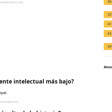
36
renderfuturo.org
35
41
42
39
Anun
ciente intelectual más bajo?
epal.
osmundial.com