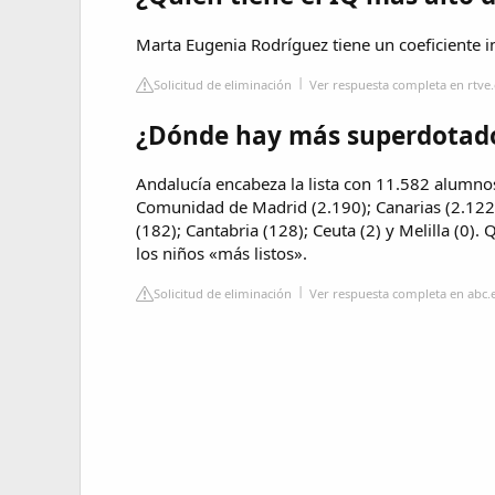
Marta Eugenia Rodríguez tiene un coeficiente in
Solicitud de eliminación
Ver respuesta completa en rtve.
¿Dónde hay más superdotad
Andalucía encabeza la lista con 11.582 alumno
Comunidad de Madrid (2.190); Canarias (2.122) 
(182); Cantabria (128); Ceuta (2) y Melilla (0). 
los niños «más listos».
Solicitud de eliminación
Ver respuesta completa en abc.