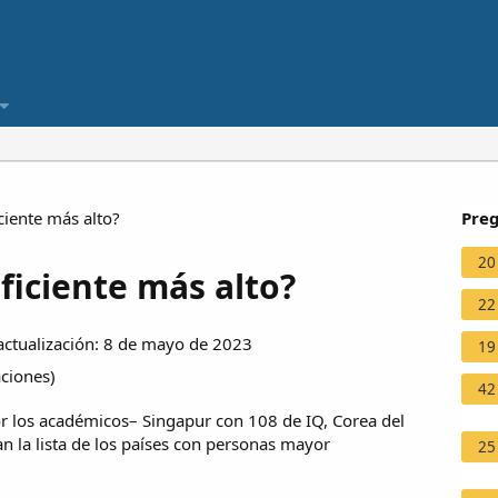
ciente más alto?
Preg
20
eficiente más alto?
22
ctualización: 8 de mayo de 2023
19
aciones
)
42
por los académicos– Singapur con 108 de IQ, Corea del
n la lista de los países con personas mayor
25