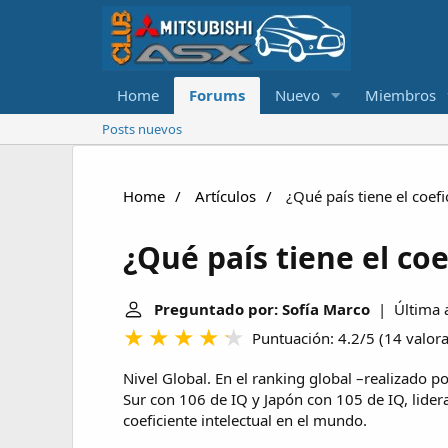
Home
Forums
Nuevo
Miembros
Posts nuevos
Home
Artículos
¿Qué país tiene el coefi
¿Qué país tiene el co
Preguntado por: Sofía Marco
| Última a
Puntuación: 4.2/5
(
14 valor
Nivel Global. En el ranking global –realizado 
Sur con 106 de IQ y Japón con 105 de IQ, lidera
coeficiente intelectual en el mundo.