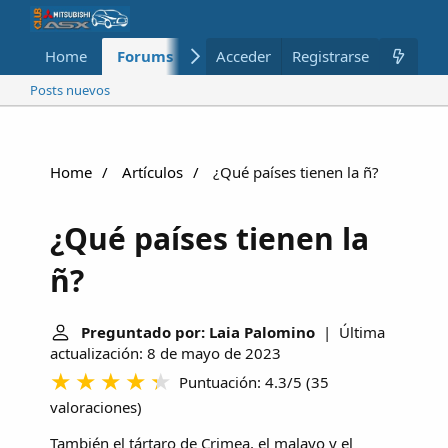
Home
Forums
Nuevo
Acceder
Registrarse
Miembros
Posts nuevos
Home
Artículos
¿Qué países tienen la ñ?
¿Qué países tienen la
ñ?
Preguntado por: Laia Palomino
| Última
actualización: 8 de mayo de 2023
Puntuación: 4.3/5
(
35
valoraciones
)
También el tártaro de Crimea, el malayo y el