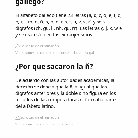
gallego?
El alfabeto gallego tiene 23 letras (a, b, c, d, e, f, g,
h, i, l, m, n, ñ, o, p, q, r, s, t, u, v, x, z) y seis
dígrafos (ch, gu, ll, nh, qu, rr). Las letras ç, j, k, w e
y se usan sólo en los extranjerismos.
Solicitud de eliminación
Ver respuesta completa en consellodacultura.gal
¿Por que sacaron la ñ?
De acuerdo con las autoridades académicas, la
decisión se debe a que la ñ, al igual que los
dígrafos anteriores y la doble r, no figura en los
teclados de las computadoras ni formaba parte
del alfabeto latino.
Solicitud de eliminación
Ver respuesta completa en metro.pr