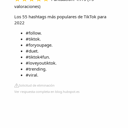
valoraciones
)
Los 55 hashtags más populares de TikTok para
2022
#follow.
#tiktok.
#foryoupage.
#duet.
#tiktok4fun.
#loveyoutiktok.
#trending.
#viral.
Solicitud de eliminación
Ver respuesta completa en blog.hubspot.es