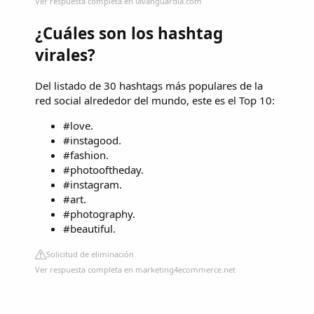
Ver respuesta completa en lavanguardia.com
¿Cuáles son los hashtag
virales?
Del listado de 30 hashtags más populares de la
red social alrededor del mundo, este es el Top 10:
#love.
#instagood.
#fashion.
#photooftheday.
#instagram.
#art.
#photography.
#beautiful.
Solicitud de eliminación
Ver respuesta completa en marketing4ecommerce.net