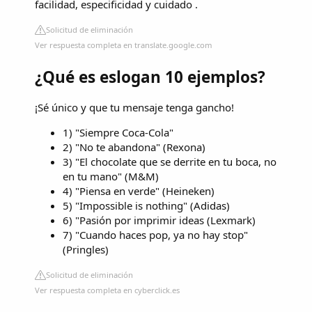
facilidad, especificidad y cuidado .
Solicitud de eliminación
Ver respuesta completa en translate.google.com
¿Qué es eslogan 10 ejemplos?
¡Sé único y que tu mensaje tenga gancho!
1) "Siempre Coca-Cola"
2) "No te abandona" (Rexona)
3) "El chocolate que se derrite en tu boca, no
en tu mano" (M&M)
4) "Piensa en verde" (Heineken)
5) "Impossible is nothing" (Adidas)
6) "Pasión por imprimir ideas (Lexmark)
7) "Cuando haces pop, ya no hay stop"
(Pringles)
Solicitud de eliminación
Ver respuesta completa en cyberclick.es