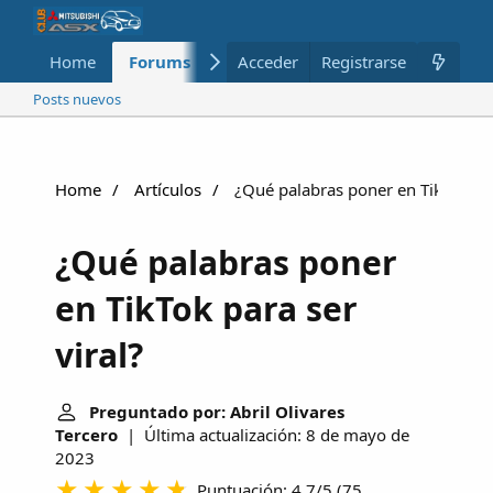
Home
Forums
Nuevo
Acceder
Registrarse
Miembros
Posts nuevos
Home
Artículos
¿Qué palabras poner en TikTok par
¿Qué palabras poner
en TikTok para ser
viral?
Preguntado por: Abril Olivares
Tercero
| Última actualización: 8 de mayo de
2023
Puntuación: 4.7/5
(
75