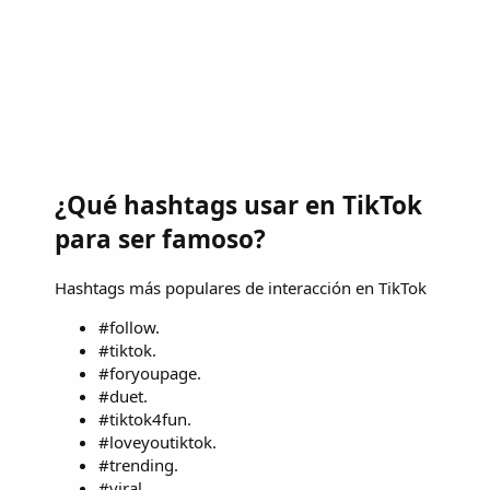
¿Qué hashtags usar en TikTok
para ser famoso?
Hashtags más populares de interacción en TikTok
#follow.
#tiktok.
#foryoupage.
#duet.
#tiktok4fun.
#loveyoutiktok.
#trending.
#viral.