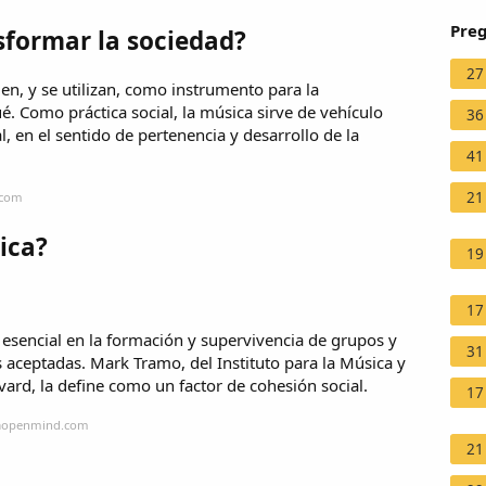
Preg
formar la sociedad?
27
n, y se utilizan, como instrumento para la
. Como práctica social, la música sirve de vehículo
36
l, en el sentido de pertenencia y desarrollo de la
41
21
.com
ica?
19
17
 esencial en la formación y supervivencia de grupos y
31
s aceptadas. Mark Tramo, del Instituto para la Música y
vard, la define como un factor de cohesión social.
17
vaopenmind.com
21