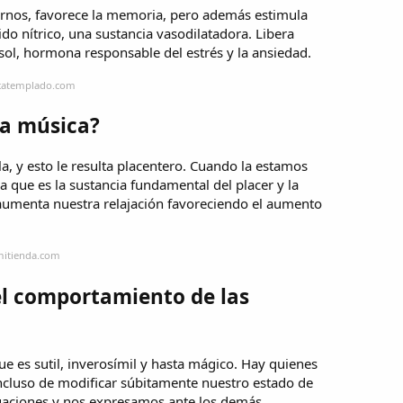
arnos, favorece la memoria, pero además estimula
ido nítrico, una sustancia vasodilatadora. Libera
isol, hormona responsable del estrés y la ansiedad.
icatemplado.com
la música?
a, y esto le resulta placentero. Cuando la estamos
 que es la sustancia fundamental del placer y la
 aumenta nuestra relajación favoreciendo el aumento
mitienda.com
el comportamiento de las
ue es sutil, inverosímil y hasta mágico. Hay quienes
ncluso de modificar súbitamente nuestro estado de
aciones y nos expresamos ante los demás.