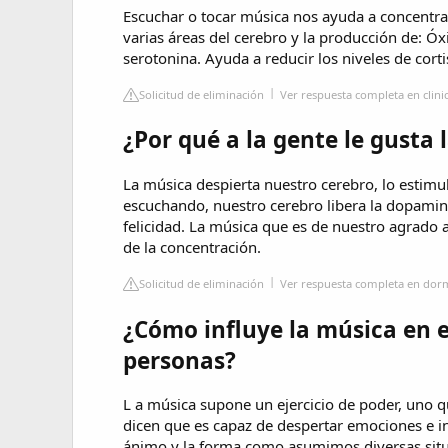
Escuchar o tocar música nos ayuda a concentr
varias áreas del cerebro y la producción de: Óx
serotonina. Ayuda a reducir los niveles de cort
Solicitud de eliminación
Ver respuesta completa en clin
¿Por qué a la gente le gusta 
La música despierta nuestro cerebro, lo estimul
escuchando, nuestro cerebro libera la dopamina
felicidad. La música que es de nuestro agrado
de la concentración.
Solicitud de eliminación
Ver respuesta completa en dor
¿Cómo influye la música en 
personas?
L a música supone un ejercicio de poder, uno q
dicen que es capaz de despertar emociones e i
ánimo y la forma como asumimos diversas situ