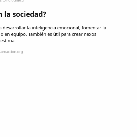
itorio.uchile.cl
n la sociedad?
a desarrollar la inteligencia emocional, fomentar la
bajo en equipo. También es útil para crear nexos
oestima.
daenaccion.org