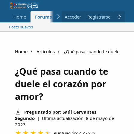
Home
Forums
Nuevo
Acceder
Registrarse
Miembros
Posts nuevos
Home
Artículos
¿Qué pasa cuando te duele el cor
¿Qué pasa cuando te
duele el corazón por
amor?
Preguntado por: Saúl Cervantes
Segundo
| Última actualización: 8 de mayo de
2023
Puntuación: 4.4/5
(
3