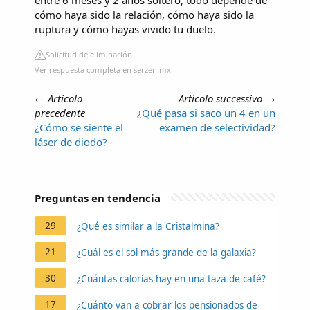
cómo haya sido la relación, cómo haya sido la
ruptura y cómo hayas vivido tu duelo.
Solicitud de eliminación
Ver respuesta completa en serzen.mx
←
Articolo
Articolo successivo
→
precedente
¿Qué pasa si saco un 4 en un
¿Cómo se siente el
examen de selectividad?
láser de diodo?
Preguntas en tendencia
29
¿Qué es similar a la Cristalmina?
21
¿Cuál es el sol más grande de la galaxia?
30
¿Cuántas calorías hay en una taza de café?
17
¿Cuánto van a cobrar los pensionados de