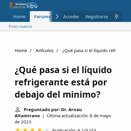
Home
Forums
Nuevo
Acceder
Registrarse
Miembros
Posts nuevos
Home
Artículos
¿Qué pasa si el líquido refrigeran
¿Qué pasa si el líquido
refrigerante está por
debajo del minimo?
Preguntado por: Dr. Arnau
Altamirano
| Última actualización: 8 de mayo
de 2023
Puntuación: 4.1/5
(
53