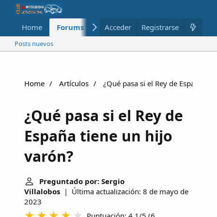
Home
Forums
Nuevo
Acceder
Registrarse
Miembros
Posts nuevos
Home
Artículos
¿Qué pasa si el Rey de España tien
¿Qué pasa si el Rey de
España tiene un hijo
varón?
Preguntado por: Sergio
Villalobos
| Última actualización: 8 de mayo de
2023
Puntuación: 4.1/5
(
6