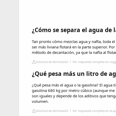
¿Cómo se separa el agua de l
Tan pronto cómo mezclas agua y nafta, toda el a
ser más liviana flotará en la parte superior. Po
método de decantación, ya que la nafta al flota
Solicitud de eliminación
Ver respuesta completa en coggl
¿Qué pesa más un litro de ag
¿Qué pesa más el agua o la gasolina? El agua t
gasolina 680 kg por metro cúbico (aunque me i
son iguales y depende de los aditivos que teng
volumen.
Solicitud de eliminación
Ver respuesta completa en es.