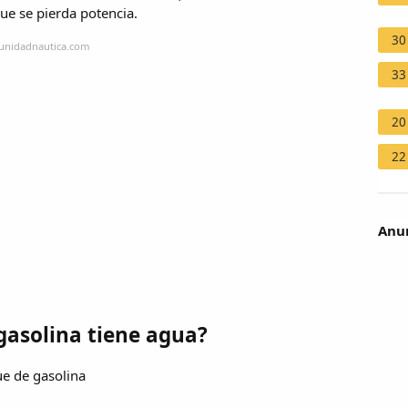
ue se pierda potencia.
30
munidadnautica.com
33
20
22
Anun
gasolina tiene agua?
ue de gasolina