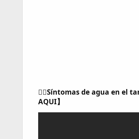
🙋‍♂️Síntomas de agua en el
AQUI】