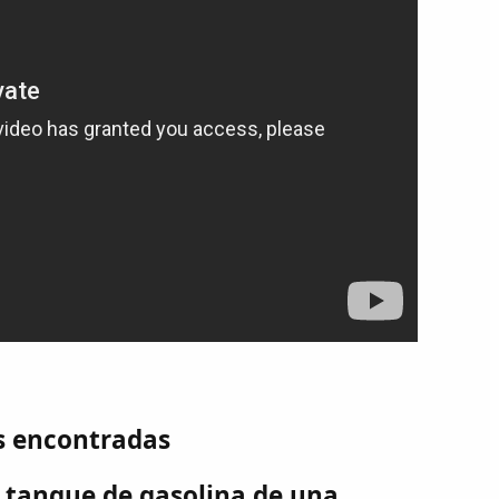
s encontradas
l tanque de gasolina de una