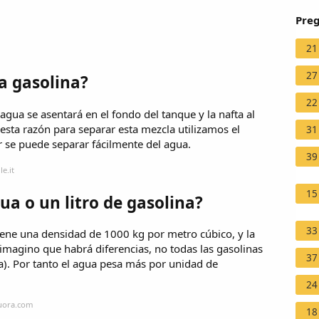
Preg
21
27
a gasolina?
22
gua se asentará en el fondo del tanque y la nafta al
r esta razón para separar esta mezcla utilizamos el
31
r se puede separar fácilmente del agua.
39
e.it
15
ua o un litro de gasolina?
33
iene una densidad de 1000 kg por metro cúbico, y la
magino que habrá diferencias, no todas las gasolinas
37
a). Por tanto el agua pesa más por unidad de
24
quora.com
18