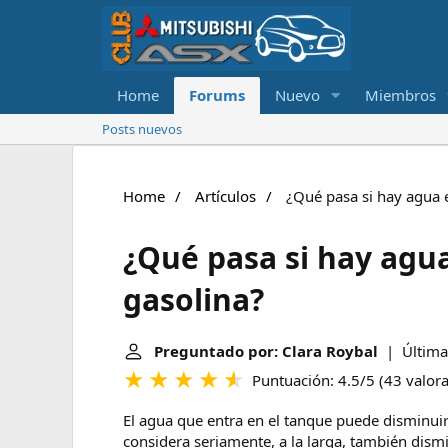
Home
Forums
Nuevo
Miembros
Posts nuevos
Home
Artículos
¿Qué pasa si hay agua e
¿Qué pasa si hay agu
gasolina?
Preguntado por: Clara Roybal
| Última 
Puntuación: 4.5/5
(
43 valor
El agua que entra en el tanque puede disminuir
considera seriamente, a la larga, también dism