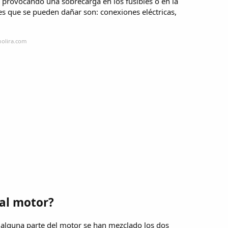
 provocando una sobrecarga en los fusibles o en la
s que se pueden dañar son: conexiones eléctricas,
molira.com
al motor?
r alguna parte del motor se han mezclado los dos