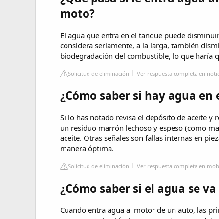
moto?
El agua que entra en el tanque puede disminuir
considera seriamente, a la larga, también dism
biodegradación del combustible, lo que haría q
Solicitud de eliminación
Ver respuesta completa en noti
¿Cómo saber si hay agua en 
Si lo has notado revisa el depósito de aceite y r
un residuo marrón lechoso y espeso (como malt
aceite. Otras señales son fallas internas en pi
manera óptima.
Solicitud de eliminación
Ver respuesta completa en mob
¿Cómo saber si el agua se va
Cuando entra agua al motor de un auto, las prim