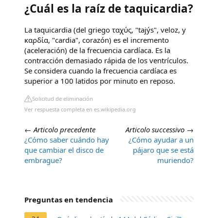
¿Cuál es la raíz de taquicardia?
La taquicardia (del griego ταχύς, "tajýs", veloz, y
καρδία, "cardia", corazón) es el incremento
(aceleración) de la frecuencia cardíaca. Es la
contracción demasiado rápida de los ventrículos.
Se considera cuando la frecuencia cardíaca es
superior a 100 latidos por minuto en reposo.
Solicitud de eliminación
Ver respuesta completa en es.wikipedia.org
←
Articolo precedente
Articolo successivo
→
¿Cómo saber cuándo hay
¿Cómo ayudar a un
que cambiar el disco de
pájaro que se está
embrague?
muriendo?
Preguntas en tendencia