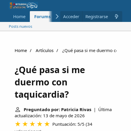
Home
Forums
Nuevo
Acceder
Registrarse
Miembros
Posts nuevos
Home
Artículos
¿Qué pasa si me duermo con taqu
¿Qué pasa si me
duermo con
taquicardia?
Preguntado por: Patricia Rivas
| Última
actualización: 13 de mayo de 2026
Puntuación: 5/5
(
34