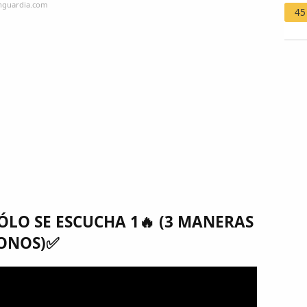
anguardia.com
45
LO SE ESCUCHA 1🔥 (3 MANERAS
FONOS)✅