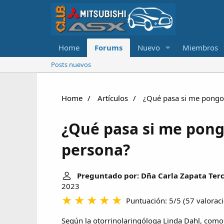
Home
Forums
Nuevo
Miembros
Posts nuevos
Home
Artículos
¿Qué pasa si me pongo 
¿Qué pasa si me pong
persona?
Preguntado por: Dña Carla Zapata Ter
2023
Puntuación: 5/5
(
57 valorac
Según la otorrinolaringóloga Linda Dahl, com