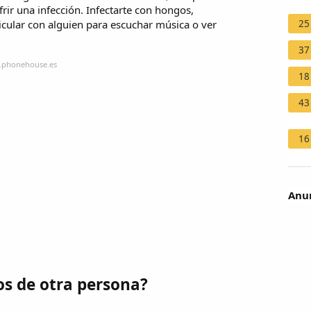
rir una infección. Infectarte con hongos,
25
icular con alguien para escuchar música o ver
37
g.phonehouse.es
18
43
16
Anun
os de otra persona?