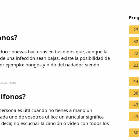
Preg
23
onos?
32
oducir nuevas bacterias en tus oídos que, aunque la
22
de una infección sean bajas, existe la posibilidad de
por ejemplo: hongos y oído del nadador, siendo
23
44
tec.com.es
36
dífonos?
43
 persona es útil cuando no tienes a mano un
da uno de vosotros utilice un auricular significa
45
 decir, no escuchar la canción o vídeo con todos los
30