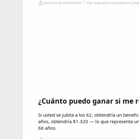
Solicitud de eliminación
Ver respuesta completa en joba
¿Cuánto puedo ganar si me re
Si usted se jubila a los 62, obtendría un benefi
años, obtendría $1.320 — lo que representa un
66 años.