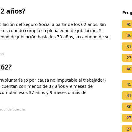
62 años?
Preg
ilación del Seguro Social a partir de los 62 años. Sin
45
etos cuando cumpla su plena edad de jubilación. Si
36
dad de jubilación hasta los 70 años, la cantidad de su
31
gov
23
 62?
40
 involuntaria (o por causa no imputable al trabajador)
45
 se cuentan con menos de 37 años y 9 meses de
se acumulan esos 37 años y 9 meses o más de
31
30
laciondefuturo.es
27
27