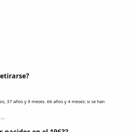
etirarse?
nos, 37 años y 9 meses. 66 años y 4 meses: si se han
.es
s nacidos en el 1963?