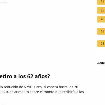
17
tus.es
27
45
17
28
Anun
tiro a los 62 años?
cio reducido de $750. Pero, si espera hasta los 70
 32% de aumento sobre el monto que recibiría a los