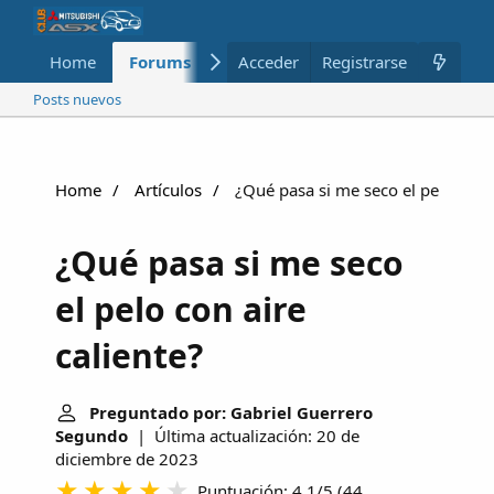
Home
Forums
Nuevo
Acceder
Registrarse
Miembros
Posts nuevos
Home
Artículos
¿Qué pasa si me seco el pelo con a
¿Qué pasa si me seco
el pelo con aire
caliente?
Preguntado por: Gabriel Guerrero
Segundo
| Última actualización: 20 de
diciembre de 2023
Puntuación: 4.1/5
(
44