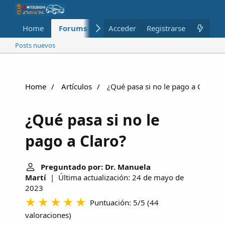
Home
Forums
Nuevo
Acceder
Registrarse
Miembros
Posts nuevos
Home
Artículos
¿Qué pasa si no le pago a Claro?
¿Qué pasa si no le
pago a Claro?
Preguntado por: Dr. Manuela
Martí
| Última actualización: 24 de mayo de
2023
Puntuación: 5/5
(
44
valoraciones
)