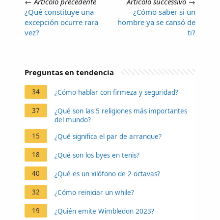
←
Articolo precedente
Articolo successivo
→
¿Qué constituye una
¿Cómo saber si un
excepción ocurre rara
hombre ya se cansó de
vez?
ti?
Preguntas en tendencia
34
¿Cómo hablar con firmeza y seguridad?
37
¿Qué son las 5 religiones más importantes
del mundo?
15
¿Qué significa el par de arranque?
18
¿Qué son los byes en tenis?
40
¿Qué es un xilófono de 2 octavas?
32
¿Cómo reiniciar un while?
19
¿Quién emite Wimbledon 2023?