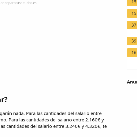
15
gadosparatusdeudas.es
15
37
39
16
Anun
r?
arán nada. Para las cantidades del salario entre
o. Para las cantidades del salario entre 2.160€ y
as cantidades del salario entre 3.240€ y 4.320€, te