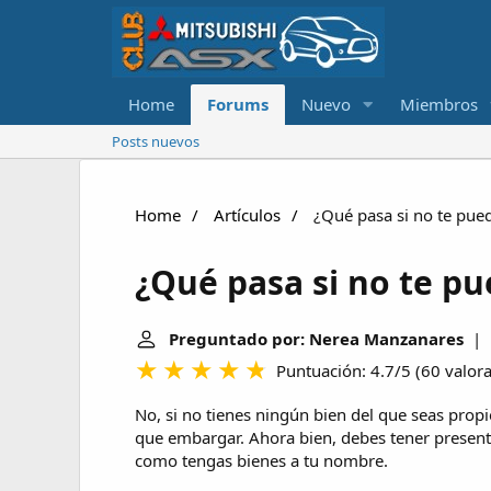
Home
Forums
Nuevo
Miembros
Posts nuevos
Home
Artículos
¿Qué pasa si no te pu
¿Qué pasa si no te p
Preguntado por: Nerea Manzanares
| Ú
Puntuación: 4.7/5
(
60 valor
No, si no tienes ningún bien del que seas prop
que embargar. Ahora bien, debes tener present
como tengas bienes a tu nombre.