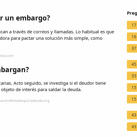
Preg
ar un embargo?
17
can a través de correos y llamadas. Lo habitual es que
16
udora para pactar una solución más simple, como
37
dexia.com
45
mbargan?
33
rias. Acto seguido, se investiga si el deudor tiene
15
 objeto de interés para saldar la deuda.
15
iacionafectadosporladeuda.org
43
43