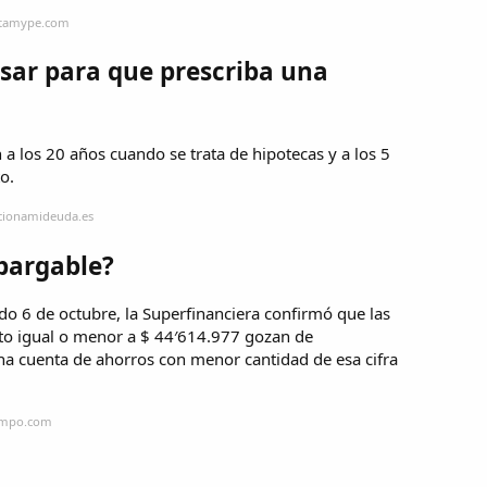
estamype.com
sar para que prescriba una
a los 20 años cuando se trata de hipotecas y a los 5
o.
ucionamideuda.es
bargable?
ado 6 de octubre, la Superfinanciera confirmó que las
to igual o menor a $ 44′614.977 gozan de
una cuenta de ahorros con menor cantidad de esa cifra
iempo.com