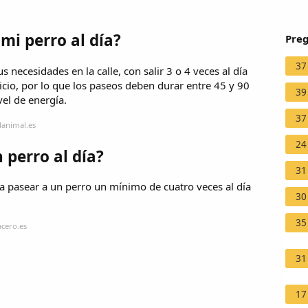
mi perro al día?
Preg
37
 necesidades en la calle, con salir 3 o 4 veces al día
cicio, por lo que los paseos deben durar entre 45 y 90
39
el de energía.
37
danimal.es
24
 perro al día?
31
a pasear a un perro un mínimo de cuatro veces al día
30
35
cero.es
31
17