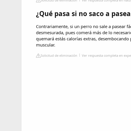
Solicitud de eliminación
Ver respuesta completa en natu
¿Qué pasa si no saco a pasea
Contrariamente, si un perro no sale a pasear 
desmesurada, pues comerá más de lo necesario 
quemará estás calorías extras, desembocando 
muscular.
Solicitud de eliminación
Ver respuesta completa en exp