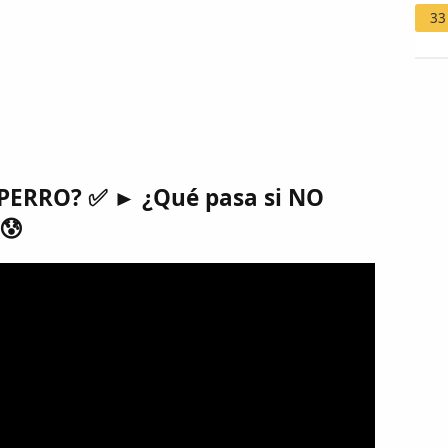
33
 PERRO? ✅ ► ¿Qué pasa si NO
😰