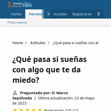
Home
Forums
Nuevo
Acceder
Registrarse
Miembros
Posts nuevos
Home
Artículos
¿Qué pasa si sueñas con algo que
¿Qué pasa si sueñas
con algo que te da
miedo?
Preguntado por: D. Marco
Sepúlveda
| Última actualización: 23 de mayo
de 2023
Puntuación: 5/5
(
17