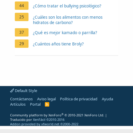
44
¿Cómo tratar el bullying psicológico?
25
¿Cuáles son los alimentos con menos
hidratos de carbono?
37
¿Qué es mejor kamado o parrilla?
29
¿Cuántos años tiene Broly?
Default Style
Contáctanos
Aviso legal
Política de privacidad
Ayuda
Artículos
Portal
R
S
S
®
Community platform by XenForo
© 2010-2021 XenForo Ltd.
|
Traducido por
XenFácil ©2010-2016
Addon provided by xfworld.net ©2000-2022
"