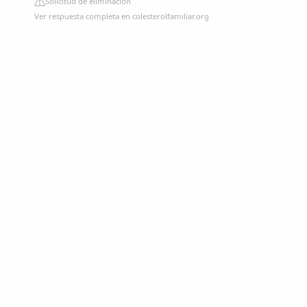
Solicitud de eliminación
Ver respuesta completa en colesterolfamiliar.org