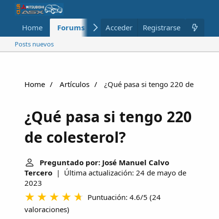
Home
Forums
Nuevo
Acceder
Registrarse
Miembros
Posts nuevos
Home
Artículos
¿Qué pasa si tengo 220 de coleste
¿Qué pasa si tengo 220
de colesterol?
Preguntado por: José Manuel Calvo
Tercero
| Última actualización: 24 de mayo de
2023
Puntuación: 4.6/5
(
24
valoraciones
)