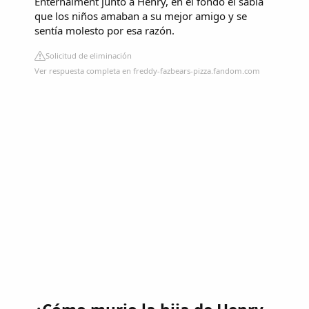
Enternaiment junto a Henry, en el fondo él sabía
que los niños amaban a su mejor amigo y se
sentía molesto por esa razón.
Solicitud de eliminación
Ver respuesta completa en freddy-fazbears-pizza.fandom.com