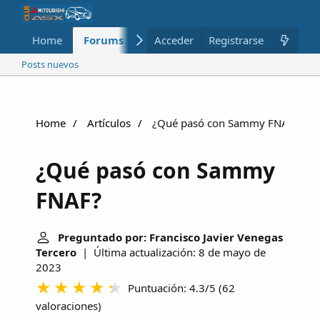
Home
Forums
Nuevo
Acceder
Registrarse
Miembros
Posts nuevos
Home
Artículos
¿Qué pasó con Sammy FNAF?
¿Qué pasó con Sammy
FNAF?
Preguntado por: Francisco Javier Venegas
Tercero
| Última actualización: 8 de mayo de
2023
Puntuación: 4.3/5
(
62
valoraciones
)