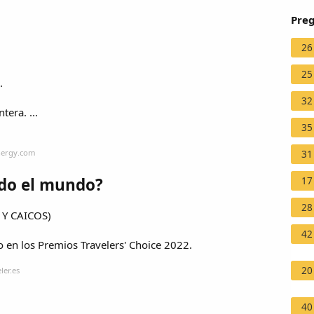
Preg
26
25
.
32
tera. ...
35
nergy.com
31
odo el mundo?
17
28
Y CAICOS)
42
 en los Premios Travelers' Choice 2022.
20
ler.es
40