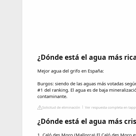
¿Dónde está el agua más ric
Mejor agua del grifo en España:
Burgos: siendo de las aguas más votadas según
#1 del ranking. El agua es de baja mineralizaci
contaminante.
Solicitud de eliminación
Ver respuesta completa en tapp
¿Dónde está el agua más cri
1. Caló des Moro (Mallorca) El Caló des Moro e