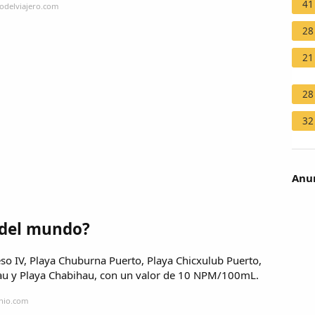
41
iodelviajero.com
28
21
28
32
Anun
a del mundo?
eso IV, Playa Chuburna Puerto, Playa Chicxulub Puerto,
hau y Playa Chabihau, con un valor de 10 NPM/100mL.
enio.com