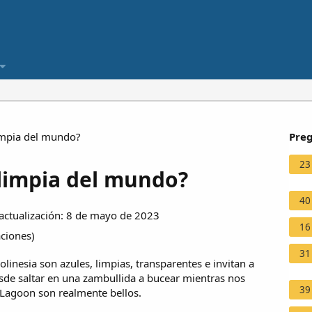
impia del mundo?
Preg
23
 limpia del mundo?
40
ctualización: 8 de mayo de 2023
16
aciones
)
31
linesia son azules, limpias, transparentes e invitan a
esde saltar en una zambullida a bucear mientras nos
39
a Lagoon son realmente bellos.