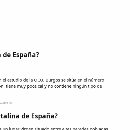
a de España?
 el estudio de la OCU, Burgos se sitúa en el número
ón, tiene muy poca cal y no contiene ningún tipo de
water.co
stalina de España?
s un lugar virgen situado entre altas paredes pobladas