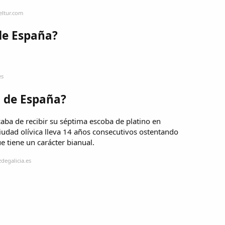
eltur.com
de España?
es
a de España?
caba de recibir su séptima escoba de platino en
ciudad olívica lleva 14 años consecutivos ostentando
e tiene un carácter bianual.
degalicia.es