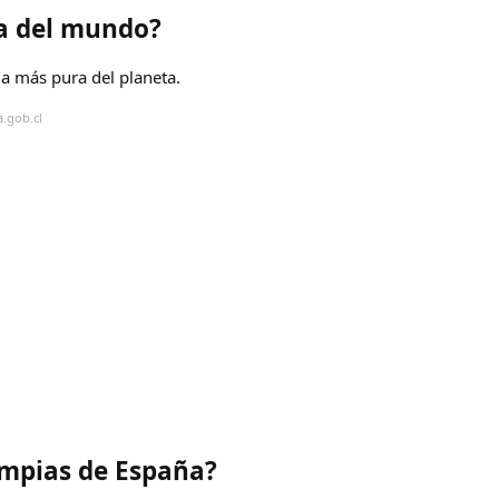
ia del mundo?
la más pura del planeta.
.gob.cl
impias de España?