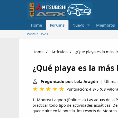
Home
Forums
Nuevo
Miembros
Posts nuevos
Home
Artículos
¿Qué playa es la más l
¿Qué playa es la más
Preguntado por: Lola Aragón
| Última a
Puntuación: 4.8/5
(
68 valor
1. Moorea Lagoon (Polinesia) Las aguas de la Po
practicar todo tipo de actividades acuáticas. D
quede aire en la botella, los resorts de Moore