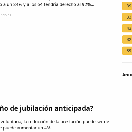
ho a un 84% y a los 64 tendría derecho al 92%...
39
undo.es
33
43
32
39
Anun
ño de jubilación anticipada?
a voluntaria, la reducción de la prestación puede ser de
 se puede aumentar un 4%