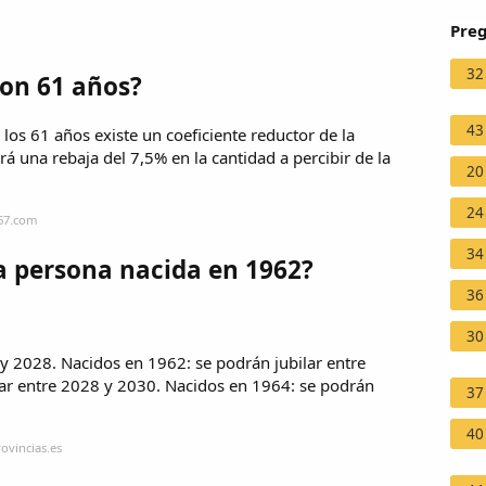
Preg
32
con 61 años?
43
 los 61 años existe un coeficiente reductor de la
rá una rebaja del 7,5% en la cantidad a percibir de la
20
24
a67.com
34
a persona nacida en 1962?
36
30
y 2028. Nacidos en 1962: se podrán jubilar entre
ar entre 2028 y 2030. Nacidos en 1964: se podrán
37
40
ovincias.es