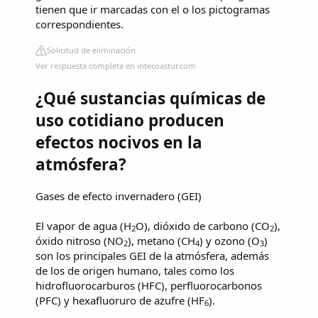
tienen que ir marcadas con el o los pictogramas
correspondientes.
Solicitud de eliminación
Ver respuesta completa en intecoastur.com
¿Qué sustancias químicas de
uso cotidiano producen
efectos nocivos en la
atmósfera?
Gases de efecto invernadero (GEI)
El vapor de agua (H
O), dióxido de carbono (CO
),
2
2
óxido nitroso (NO
), metano (CH
) y ozono (O
)
2
4
3
son los principales GEI de la atmósfera, además
de los de origen humano, tales como los
hidrofluorocarburos (HFC), perfluorocarbonos
(PFC) y hexafluoruro de azufre (HF
).
6