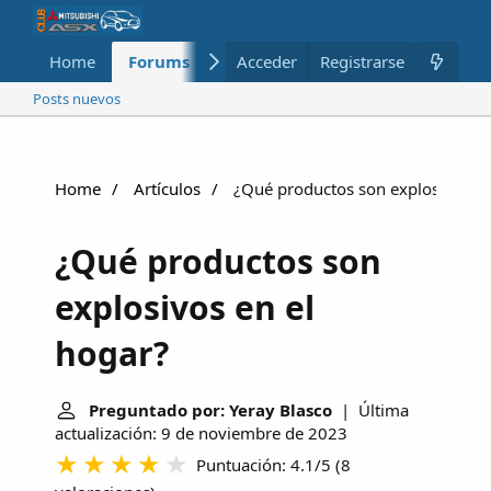
Home
Forums
Nuevo
Acceder
Registrarse
Miembros
Posts nuevos
Home
Artículos
¿Qué productos son explosivos en
¿Qué productos son
explosivos en el
hogar?
Preguntado por: Yeray Blasco
| Última
actualización: 9 de noviembre de 2023
Puntuación: 4.1/5
(
8