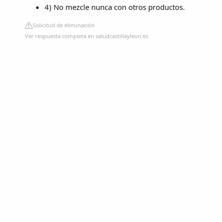
4) No mezcle nunca con otros productos.
Solicitud de eliminación
Ver respuesta completa en saludcastillayleon.es